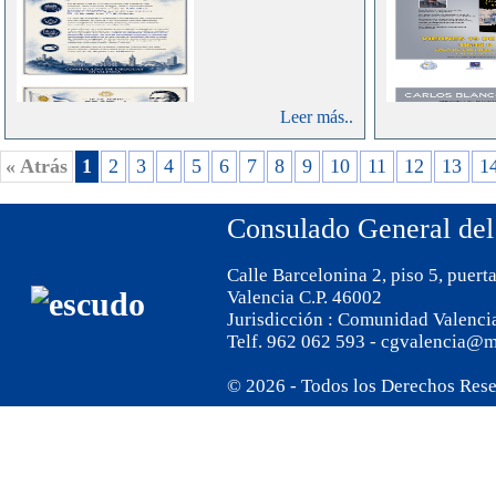
Leer más..
« Atrás
1
2
3
4
5
6
7
8
9
10
11
12
13
1
Consulado General del
Calle Barcelonina 2, piso 5, puert
Valencia C.P. 46002
Jurisdicción : Comunidad Valenci
Telf. 962 062 593 - cgvalencia@m
© 2026 - Todos los Derechos Res