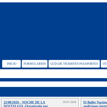
INICIO
FORMULARIOS
GUÍA DE TRÁMITES PASAPORTES
OT
22/08/2026 - NOCHE DE LA
29-07-2026
El Ballet Nacion
NOSTALGIA -Organizado por
audiciones inter