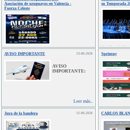
Asociación de uruguayos en Valencia -
su Temporada 2
Fuerza Celeste
dirigida a bailar
en danza clás
AVISO IMPORTANTE
23-06-2026
Sprintuy
Leer más..
contemporánea.
AVISO
IMPORTANTE:
Leer más..
Jura de la bandera
15-06-2026
CARLOS BLA