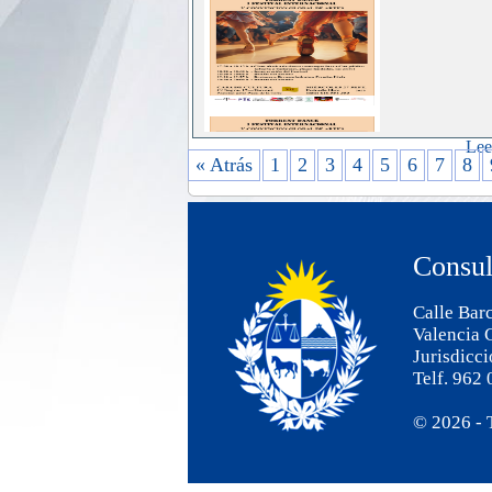
Lee
« Atrás
1
2
3
4
5
6
7
8
Consul
Calle Barc
Valencia 
Jurisdicc
Telf. 962
© 2026 - 