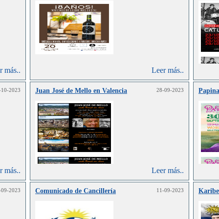
r más..
Leer más..
-10-2023
Juan José de Mello en Valencia
28-09-2023
Papina
r más..
Leer más..
-09-2023
Comunicado de Cancillería
11-09-2023
Karibe