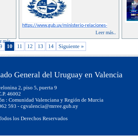
https://www.gub.uy/ministerio-
relaciones-
exteriores/
comunicacion/comunicados/ante-
Leer más..
terremoto-marruecos#dropdown
r más..
9
10
11
12
13
14
Siguiente »
ado General del Uruguay en Valencia
elonina 2, piso 5, puerta 9
C.P. 46002
ión : Comunidad Valenciana y Región de Murcia
 062 593 - cgvalencia@mrree.gub.uy
Todos los Derechos Reservados