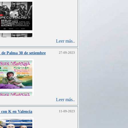
Leer más..
 de Palma 30 de setiembre
27-09-2023
Leer más..
 con K en Valencia
11-09-2023