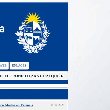
 WEB
ENLACES
CTRÓNICO PARA CUALQUIER CONSULTA: cgvalencia@mrr
cu Machu en Valencia
19-10-2023