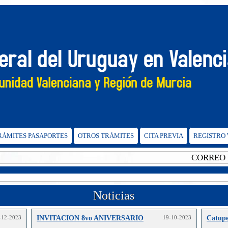
TRÁMITES PASAPORTES
OTROS TRÁMITES
CITA PREVIA
REGISTRO
CORREO ELE
Noticias
-12-2023
INVITACION 8vo ANIVERSARIO
19-10-2023
Catupe