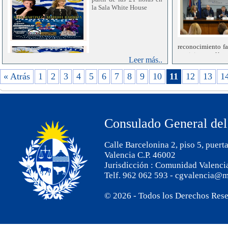
la Sala White House
reconocimiento fa
servicio en lín
Leer más..
cámara, anunció
Cabrera. La herra
« Atrás
1
2
3
4
5
6
7
8
9
10
11
12
13
1
y optimizar los di
Consulado General del
Calle Barcelonina 2, piso 5, puert
Valencia C.P. 46002
Jurisdicción : Comunidad Valenci
Telf. 962 062 593 - cgvalencia@m
© 2026 - Todos los Derechos Res