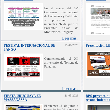
En el marco del 69º
Certamen Internacional
de Habaneras y Polifonía,
se presentará el
miércoles 26 de julio el
Ensamble Oikos de
Montevideo Uruguay.
Leer más..
FESTIVAL INTERNACIONAL DE
15-06-2023
Presentación Li
TANGO
Conmemorando el XII
aniversario de Torrent de
Paraules.
Leer más..
FIESTA URUGUAYA EN
21-05-2023
BPS presentó nu
MASSANASSA
reconocimiento f
El viernes 16 de junio a
partir de las 21 horas en