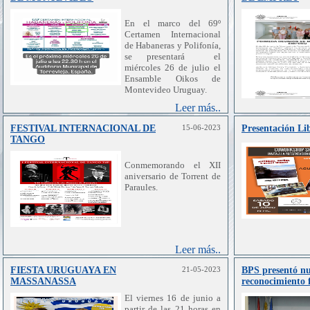
En el marco del 69º
Certamen Internacional
de Habaneras y Polifonía,
se presentará el
miércoles 26 de julio el
Ensamble Oikos de
Montevideo Uruguay.
Leer más..
FESTIVAL INTERNACIONAL DE
15-06-2023
Presentación Li
TANGO
Conmemorando el XII
aniversario de Torrent de
Paraules.
Leer más..
FIESTA URUGUAYA EN
21-05-2023
BPS presentó nu
MASSANASSA
reconocimiento f
El viernes 16 de junio a
partir de las 21 horas en