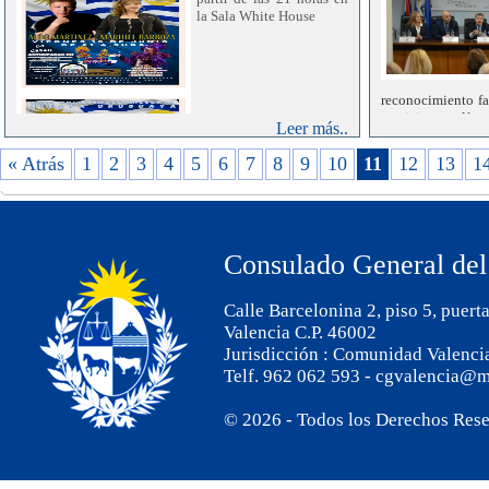
la Sala White House
reconocimiento fa
servicio en lín
Leer más..
cámara, anunció
Cabrera. La herra
« Atrás
1
2
3
4
5
6
7
8
9
10
11
12
13
1
y optimizar los di
Consulado General del
Calle Barcelonina 2, piso 5, puert
Valencia C.P. 46002
Jurisdicción : Comunidad Valenci
Telf. 962 062 593 - cgvalencia@m
© 2026 - Todos los Derechos Res