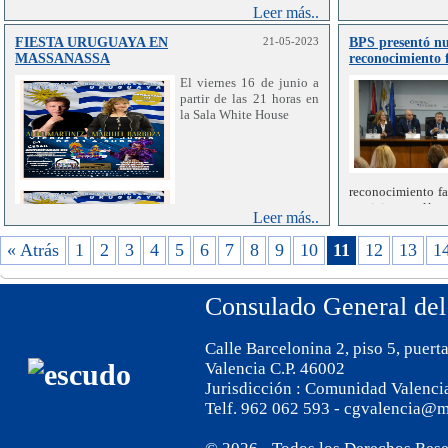
Leer más..
FIESTA URUGUAYA EN
21-05-2023
BPS presentó nu
MASSANASSA
reconocimiento f
El viernes 16 de junio a
partir de las 21 horas en
la Sala White House
reconocimiento fa
servicio en lín
Leer más..
cámara, anunció
Cabrera. La herra
« Atrás
1
2
3
4
5
6
7
8
9
10
11
12
13
1
y optimizar los di
Consulado General del
Calle Barcelonina 2, piso 5, puert
Valencia C.P. 46002
Jurisdicción : Comunidad Valenci
Telf. 962 062 593 - cgvalencia@m