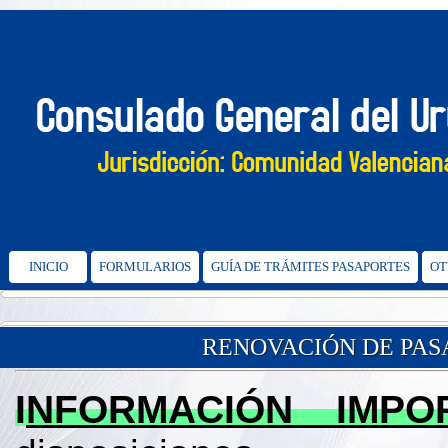
INICIO
FORMULARIOS
GUÍA DE TRÁMITES PASAPORTES
OT
RENOVACIÓN DE PA
I
NFORMACIÓN IMPO