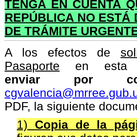
TENGA EN CUENTA Q
REPÚBLICA NO ESTÁ 
DE TRÁMITE URGENTE
A los efectos de
so
Pasaporte
en esta O
enviar por co
cgvalencia@mrree.gub.
PDF, la siguiente docum
1)
Copia de la pág