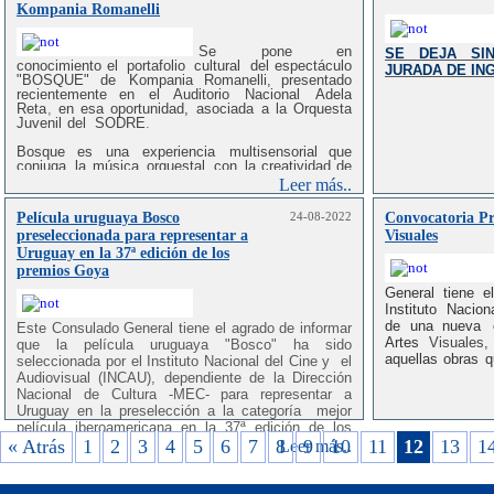
Kompania Romanelli
Se pone en
SE DEJA SI
conocimiento el
portafolio
cultural
del espectáculo
JURADA DE IN
"BOSQUE"
de
Kompania
Romanelli, presentado
recientemente en
el
Auditorio
Nacional
Adela
Reta
,
en
esa
oportunidad,
asociada
a
la
Orquesta
Juvenil
del
SODRE
.
Bosque
es
una
experiencia
multisensorial
que
conjuga
la
música
orquestal
con
la creatividad
de
la
compañía
de
marionetas
contemporáneas
Leer más..
Romanelli
.
Propone
la incursión
en
un
bosque
virtual,
a
través
de
la
cual
se
busca
encontrar
y
Película uruguaya Bosco
24-08-2022
Convocatoria Pr
observar
a
los espíritus
que
lo
protegen
preseleccionada para representar a
Visuales
(kodamas)
.
Uruguay en la 37ª edición de los
Invita
a
disfrutar
de
su
bellez
a
,
de
la
plástica
de
premios Goya
sus
formas
y
movimientos
que
parecen
venir
de
General tiene e
un
mundo
onírico
y
propone
entender
su
relación
con
la naturaleza
en
un profundo
y
poético
Instituto
Nacion
alegato
ecológico,
siendo
éste
un
aspecto
de
de
una nueva
Este Consulado General tiene el agrado de informar
especial
interés
para
su inserción
en
los
circuitos
Artes
Visuales,
que la
película uruguaya "Bosco" ha sido
culturales
del
exterior.
aquellas
obras
q
seleccionada por el Instituto Nacional del Cine y el
Audiovisual (INCAU), dependiente de la Dirección
Nacional de Cultura -MEC- para representar a
Uruguay en la preselección a la categoría mejor
película iberoamericana en la 37ª edición de los
« Atrás
premios Goya.
1
2
3
4
5
6
7
8
9
10
11
12
13
1
Leer más..