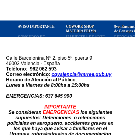
AVISO IMPORTANTE
COWORK SHOP
8vo. Encuent
MATERIA PRIMA
de Consejos 
y Asociacione
CONCURSO DE
II MUESTRA DE ARTE
EXPOCARGA
Uruguayos e
RELATOS CORTOS
/ ARTISTAN
Alfredo Zitar
URUGUAYOS Y DE LA
COMUNIDAD
VALENCIANA
Calle Barcelonina Nº 2, piso 5º, puerta 9
46002 Valencia - España
Teléfono:
962 062 593
Correo electrónico:
cgvalencia@mrree.gub.uy
Horario de Atención al Público:
Lunes a Viernes de 8:00hs a 15:00hs
EMERGENCIAS
: 637 645 990
IMPORTANTE
Se consideran
EMERGENCIAS
los siguientes
supuestos: Detenciones o retenciones
policiales en aeropuerto, accidentes graves en
los que haya que avisar a familiares en el
Uruguay, robos/extravíos de documentación