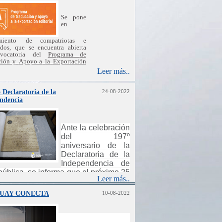
Se
pone
en
miento
de
compatriotas e
ados,
que
se
encuentra
abierta
vocatoria
del
Programa
de
ción y
Apoyo a
la
Exportación
al
,
realizada
por
la
Dirección
Leer más..
al
de
Cultura
,
a
través
del
o
Nacional de
Letras
y
del
amento
de
internacionalización
 Declaratoria de la
24-08-2022
cultura
,
en
conjunto
con
la
ndencia
a de
promoción
de
inversiones
,
ciones
e
imagen
país
-
U
ruguay
Ante la celebración
del 197º
aniversario de la
Declaratoria de la
Independencia de
pública, se informa que el próximo 25
Leer más..
gosto, este Consulado General
necerá cerrado.
UAY CONECTA
10-08-2022