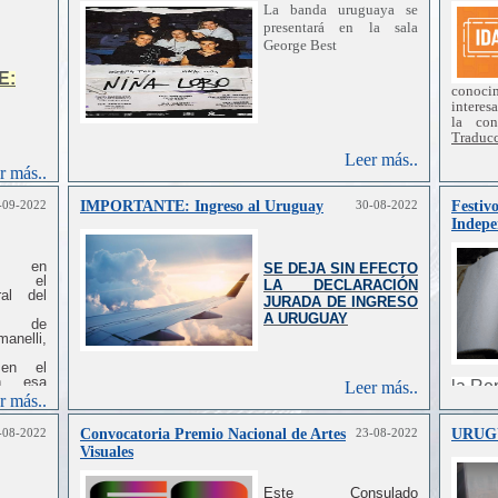
La banda uruguaya se
presentará en la sala
George Best
E:
conoci
interes
la
con
Traduc
Editori
Leer más..
Nacion
r más..
Institut
Depart
-09-2022
IMPORTANTE: Ingreso al Uruguay
30-08-2022
Festivo
de
la
Indepe
Agenci
exporta
XXI.
e en
SE DEJA SIN EFECTO
to el
LA DECLARACIÓN
ral
del
JURADA DE INGRESO
A URUGUAY
de
anelli,
 en
el
n
esa
la Re
Leer más..
nil
del
r más..
de a
perma
-08-2022
Convocatoria Premio Nacional de Artes
23-08-2022
URUG
al
que
Visuales
vidad
de
oráneas
bosque
Este Consulado
ntrar
y