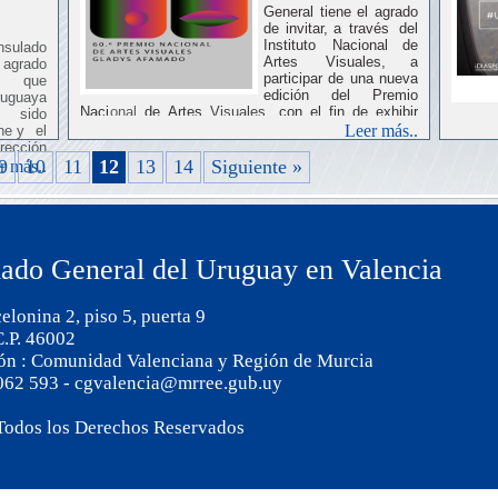
General tiene el agrado
rotegen
de invitar, a
través
del
Instituto
Nacional
de
ulado
tica
de
Artes
Visuales, a
 agrado
enir
de
participar
de
una nueva
r que
relación
edición
del
Premio
ruguaya
poético
la “
Naci
onal
de
Artes
Visuales,
con
el
fin
de
exhibir
 sido
cto
de
y
premiar
aquellas
obras
que
sean
seleccionadas.
ircuitos
Leer más..
ine y el
una 
rección
SDG
entar a
9
10
11
12
13
14
Siguiente »
r más..
a mejor
Obj
 de los
Sos
contr
urug
ado General del Uruguay en Valencia
desar
elonina 2, piso 5, puerta 9
C.P. 46002
ión : Comunidad Valenciana y Región de Murcia
 062 593 - cgvalencia@mrree.gub.uy
Todos los Derechos Reservados