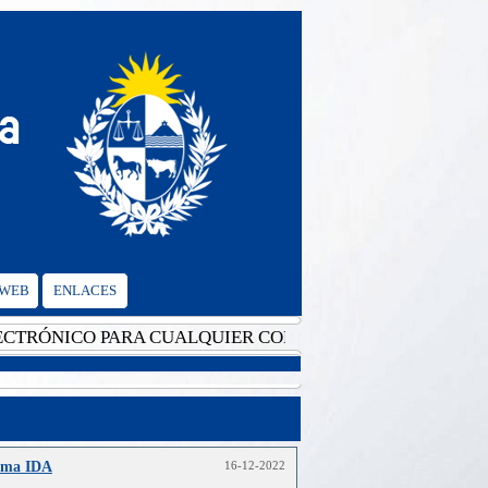
 WEB
ENLACES
ÓNICO PARA CUALQUIER CONSULTA: cgvalencia@mrree.g
ama IDA
16-12-2022