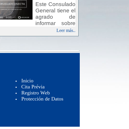
Este Consulado
General tiene el
agrado de
informar sobre
Campaña Uruguay Conecta”,
Leer más..
iniciativa del Fondo JOINT
 (Fondo Conjunto para los
etivos de Desarrollo
tenible), que pretende
ibuir a involucrar a la diáspora
uaya como actores para el
rollo sostenible del país.
Inicio
Cita Prévia
Registro Web
Protección de Datos