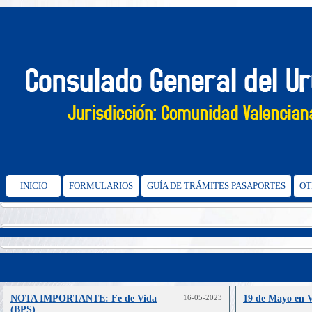
INICIO
FORMULARIOS
GUÍA DE TRÁMITES PASAPORTES
OT
NOTA IMPORTANTE: Fe de Vida
16-05-2023
19 de Mayo en V
(BPS)