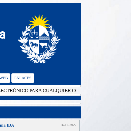
 WEB
ENLACES
RÓNICO PARA CUALQUIER CONSULTA: cgvalencia@mrree.
ama IDA
16-12-2022