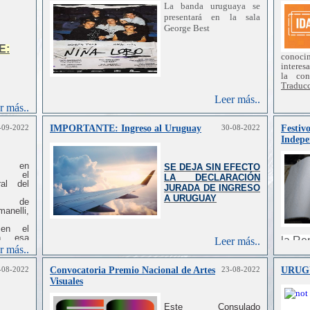
La banda uruguaya se
presentará en la sala
George Best
E:
conoci
interes
la
con
Traduc
Editori
Leer más..
Nacion
r más..
Institut
Depart
-09-2022
IMPORTANTE: Ingreso al Uruguay
30-08-2022
Festivo
de
la
Indepe
Agenci
exporta
XXI.
e en
SE DEJA SIN EFECTO
to el
LA DECLARACIÓN
ral
del
JURADA DE INGRESO
A URUGUAY
de
anelli,
 en
el
n
esa
la Re
Leer más..
nil
del
r más..
de a
perma
-08-2022
Convocatoria Premio Nacional de Artes
23-08-2022
URUG
al
que
Visuales
vidad
de
oráneas
bosque
Este Consulado
ntrar
y