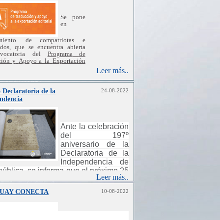
Se
pone
en
miento
de
compatriotas e
ados,
que
se
encuentra
abierta
vocatoria
del
Programa
de
ción y
Apoyo a
la
Exportación
al
,
realizada
por
la
Dirección
Leer más..
al
de
Cultura
,
a
través
del
o
Nacional de
Letras
y
del
amento
de
internacionalización
 Declaratoria de la
24-08-2022
cultura
,
en
conjunto
con
la
ndencia
a de
promoción
de
inversiones
,
ciones
e
imagen
país
-
U
ruguay
Ante la celebración
del 197º
aniversario de la
Declaratoria de la
Independencia de
pública, se informa que el próximo 25
Leer más..
gosto, este Consulado General
necerá cerrado.
UAY CONECTA
10-08-2022