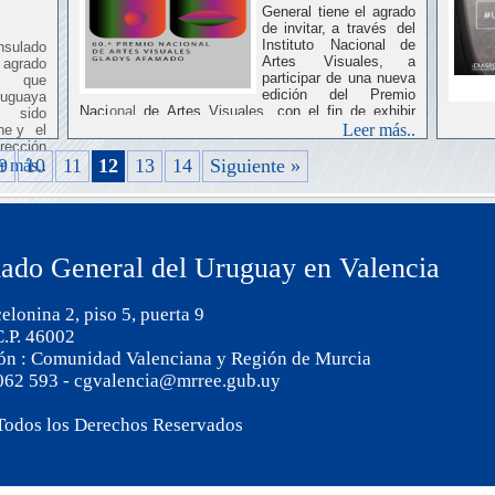
General tiene el agrado
rotegen
de invitar, a
través
del
Instituto
Nacional
de
ulado
tica
de
Artes
Visuales, a
 agrado
enir
de
participar
de
una nueva
r que
relación
edición
del
Premio
ruguaya
poético
la “
Naci
onal
de
Artes
Visuales,
con
el
fin
de
exhibir
 sido
cto
de
y
premiar
aquellas
obras
que
sean
seleccionadas.
ircuitos
Leer más..
ine y el
una 
rección
SDG
entar a
9
10
11
12
13
14
Siguiente »
r más..
a mejor
Obj
 de los
Sos
contr
urug
ado General del Uruguay en Valencia
desar
elonina 2, piso 5, puerta 9
C.P. 46002
ión : Comunidad Valenciana y Región de Murcia
 062 593 - cgvalencia@mrree.gub.uy
Todos los Derechos Reservados