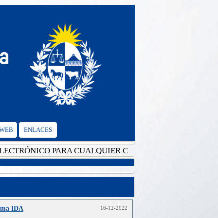
 WEB
ENLACES
TRÓNICO PARA CUALQUIER CONSULTA: cgvalencia@mrree
ama IDA
16-12-2022