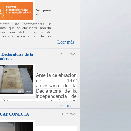
Se
pone
en
miento
de
compatriotas e
ados,
que
se
encuentra
abierta
vocatoria
del
Programa
de
ción y
Apoyo a
la
Exportación
al
,
realizada
por
la
Dirección
Leer más..
al
de
Cultura
,
a
través
del
o
Nacional de
Letras
y
del
amento
de
internacionalización
 Declaratoria de la
24-08-2022
cultura
,
en
conjunto
con
la
ndencia
a de
promoción
de
inversiones
,
ciones
e
imagen
país
-
U
ruguay
Ante la celebración
del 197º
aniversario de la
Declaratoria de la
Independencia de
pública, se informa que el próximo 25
Leer más..
gosto, este Consulado General
necerá cerrado.
UAY CONECTA
10-08-2022