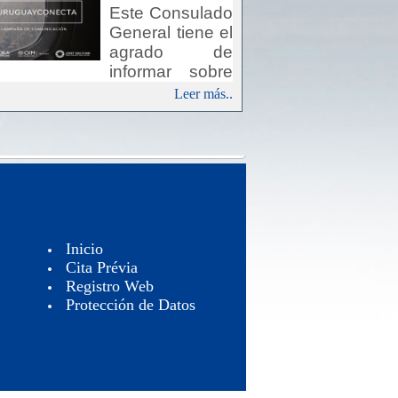
Este Consulado
General tiene el
agrado de
informar sobre
Campaña Uruguay Conecta”,
Leer más..
iniciativa del Fondo JOINT
 (Fondo Conjunto para los
etivos de Desarrollo
tenible), que pretende
ibuir a involucrar a la diáspora
uaya como actores para el
rollo sostenible del país.
Inicio
Cita Prévia
Registro Web
Protección de Datos