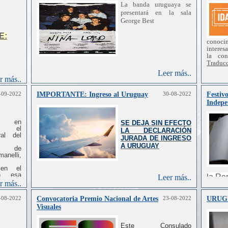
La banda uruguaya se
presentará en la sala
George Best
E:
conoci
interes
la
con
Traduc
Editori
Leer más..
Nacion
r más..
Institut
Depart
-09-2022
IMPORTANTE: Ingreso al Uruguay
30-08-2022
Festivo
de
la
Indepe
Agenci
exporta
XXI.
e en
SE DEJA SIN EFECTO
to el
LA DECLARACIÓN
ral
del
JURADA DE INGRESO
A URUGUAY
de
anelli,
 en
el
n
esa
la Re
Leer más..
nil
del
r más..
de a
perma
-08-2022
Convocatoria Premio Nacional de Artes
23-08-2022
URUG
al
que
Visuales
vidad
de
oráneas
bosque
Este Consulado
ntrar
y