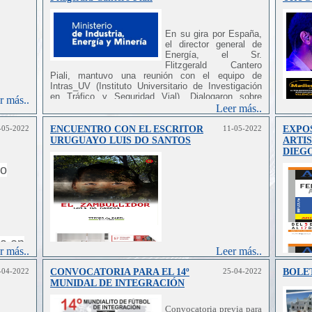
En su gira por España,
el director general de
Energía, el Sr.
Flitzgerald Cantero
Piali, mantuvo una reunión con el equipo de
Intras_UV (Instituto Universitario de Investigación
en Tráfico y Seguridad Vial). Dialogaron sobre
r más..
movilidad sostenible y ciudades inteligentes, y
Leer más..
exploraron la posibilidad de elaborar un acuerdo de
cooperación entre ambas instituciones.
-05-2022
ENCUENTRO CON EL ESCRITOR
11-05-2022
EXPOS
URUGUAYO LUIS DO SANTOS
ARTIS
DIEG
do
za en
r más..
Leer más..
e
-04-2022
CONVOCATORIA PARA EL 14º
25-04-2022
BOLE
MUNIDAL DE INTEGRACIÓN
 ocho
Convocatoria previa para