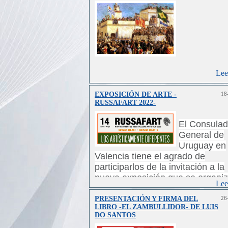
Lee
EXPOSICIÓN DE ARTE -
18
RUSSAFART 2022-
El Consula
General de
Uruguay en
Valencia tiene el agrado de
participarlos de la invitación a la
nueva exposición que se organi
Lee
el
espacio artístico Coworkshop
Spain,
dentro de la Bienal de Art
PRESENTACIÓN Y FIRMA DEL
26
LIBRO -EL ZAMBULLIDOR- DE LUIS
RUSSAFART 2022.
DO SANTOS
Contará con la presencia de