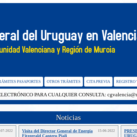
TRÁMITES PASAPORTES
OTROS TRÁMITES
CITA PREVIA
REGISTRO
TRÓNICO PARA CUALQUIER CONSULTA: cgvalencia@mrre
Noticias
-07-2022
Visita del Director General de Energía
15-06-2022
PRES
Fitzgerald Cantero Piali
URUG