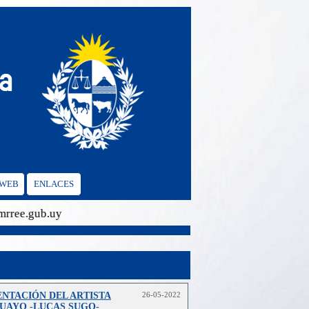
 WEB
ENLACES
e.gub.uy
ENTACIÓN DEL ARTISTA
26-05-2022
UAYO -LUCAS SUGO-