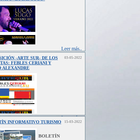
Leer más..
ICIÓN -ARTE SUR- DE LOS
03-05-2022
TAS: FEBLES CERIANI Y
O ALEXANDRE
Leer más..
TÍN INFORMATIVO TURISMO
15-03-2022
BOLETÍN