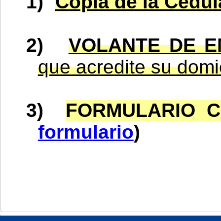
1)
Copia de la Cédula
2)
VOLANTE DE 
que acredite su domic
3)
FORMULARIO C
formulario
)