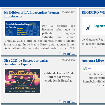
5th Edition of LA Independent Women
09-02-2022
REGISTRO W
Film Awards
Por la presente les 
hacemos saber que la 
película uruguaya 
"Muerto con Gloria" 
de Murcia el Regi
(Uruguay, 2021), dirigida por Marcela Matta y Mauro 
es recabar info
Sarser, con guión de Mauro Sarser y protagonizada por 
exacto de los mism
StefaníaTortorella ha sido galardonada con el "LA 
esta Oficina Cons
Leer más..
sea lo más aproxim
(
https://www.laindiesmagazine.com/.../la-independent-
analizar, compr
Gira 2025 de Buitres por varias
00-00-0000
Apertura Libro 
women...
ciudades de España
nuestros compatr
ciertos y que esto
país elaborar pol
Se difunde Gira 2025 de
Condolencias p
Se trata de un festival internacional emergente que se ha 
Buitres por varias
de los mismos.
Subsecretari
dedicado a seleccionar y promover talentos femeninos 
ciudades de España.
elaboración de u
Bernabela «Belela
de los EE. UU. y de todo el mundo. El festival también 
lucha 
datos que se re
ofrece proyecciones en línea durante todo el año a todos 
reservado por pa
acceder al regist
Leer más..
La película ha despertado el interés de grandes 