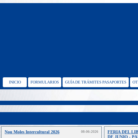
INICIO
FORMULARIOS
GUÍA DE TRÁMITES PASAPORTES
OT
Nou Moles Intercultural 2026
08-06-2026
FERIA DEL LI
DE JUNIO - P