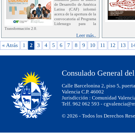
de Desarrollo de América
Latina (CAF) informó
acerca de la apertura de la
convocatoria al Programa
Liderazgo para la
Transformación 2.0.
Dicho programa, está dirigido a personas residentes en
Leer más..
España y se orienta a fortalecer las competencias de
liderazgo y el desarrollo de habilidades blandas en
« Atrás
1
2
3
4
5
6
7
8
9
10
11
12
13
1
profesionales comprometidos con el desarrollo de
América Latina y el Caribe.
Cabe señalar que, esta instancia formativa se
desarrollará de junio a noviembre de 2026, en
Consulado General del
modalidad virtual y tiene un costo de 300€.
El plazo de inscripciones finalizará el 01 de junio de
Calle Barcelonina 2, piso 5, puert
2026.
Valencia C.P. 46002
El Consulado General de Uruguay en Valencia procura
Jurisdicción : Comunidad Valenci
colaborar con la difusión de la iniciativa a los
Telf. 962 062 593 - cgvalencia@m
compatriotas residentes en la Comunidad Autónoma de
Valencia y la Región de Murcia. Por más información e
inscripciones, favor remitirse al siguiente
© 2026 - Todos los Derechos Res
enlace:
Programa Liderazgo para la Transformación 2.0
- FOM