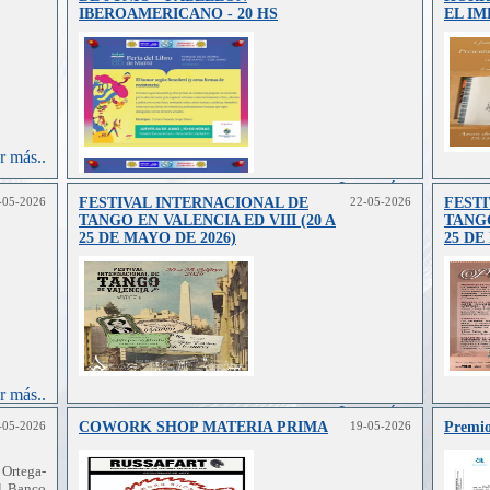
IBEROAMERICANO - 20 HS
EL IM
r más..
Leer más..
-05-2026
FESTIVAL INTERNACIONAL DE
22-05-2026
FESTI
TANGO EN VALENCIA ED VIII (20 A
TANGO
25 DE MAYO DE 2026)
25 DE
r más..
Leer más..
-05-2026
COWORK SHOP MATERIA PRIMA
19-05-2026
Premio
Ortega-
l Banco