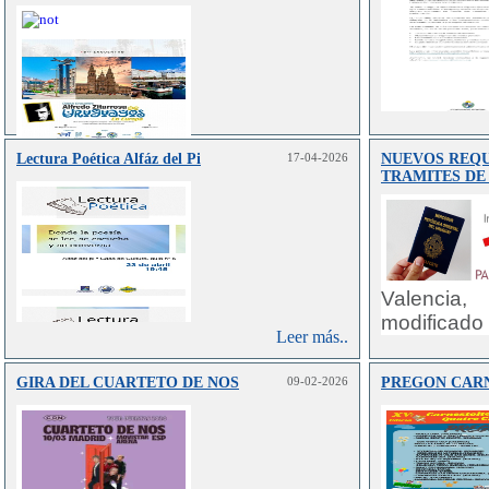
Lectura Poética Alfáz del Pi
17-04-2026
NUEVOS REQU
Leer más..
TRAMITES DE
Valencia,
modificado
Leer más..
tramitaci
exterior. E
GIRA DEL CUARTETO DE NOS
09-02-2026
PREGON CAR
del 16 de
entra en vi
por el q
Reglame