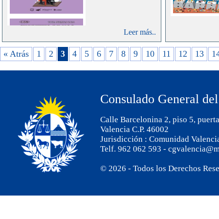
Expedic
Comunes, T
de Viaje, 
Leer más..
129/2014.
« Atrás
1
2
3
4
5
6
7
8
9
10
11
12
13
1
Consulado General del
Calle Barcelonina 2, piso 5, puert
Valencia C.P. 46002
Jurisdicción : Comunidad Valenci
Telf. 962 062 593 - cgvalencia@m
© 2026 - Todos los Derechos Res