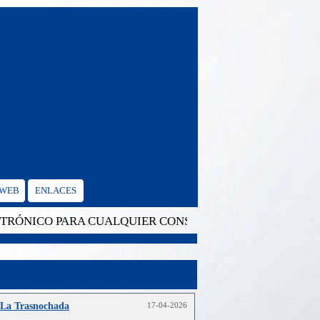
 WEB
ENLACES
NICO PARA CUALQUIER CONSULTA: cgvalencia@mrree.gu
La Trasnochada
17-04-2026