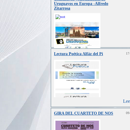
Uruguayos en Europa -Alfredo
Zitarrosa
Lectura Poética Alfáz del Pi
17
Lee
Lee
GIRA DEL CUARTETO DE NOS
09