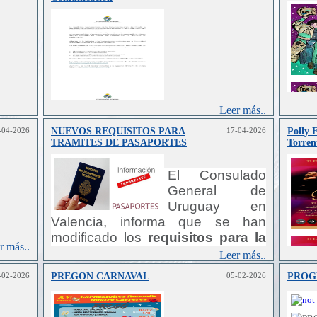
Leer más..
-04-2026
NUEVOS REQUISITOS PARA
17-04-2026
Polly 
r más..
TRAMITES DE PASAPORTES
Torren
El Consulado
General de
Uruguay en
Valencia, informa que se han
modificado los
requisitos para la
r más..
tramitación de pasaporte en el
Leer más..
exterior. En este sentido, a partir
-02-2026
PREGON CARNAVAL
05-02-2026
PROG
del 16 de septiembre de 2022
,
entra en vigor el
Decreto 281/2022
,
por el que se modifica el