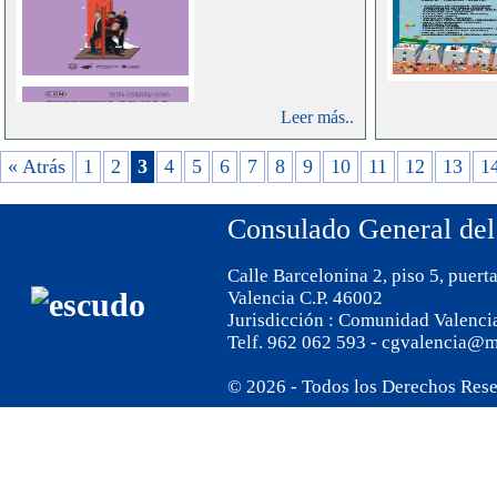
Reglame
Expedic
Comunes, T
de Viaje, 
Leer más..
129/2014.
« Atrás
1
2
3
4
5
6
7
8
9
10
11
12
13
1
Consulado General del
Calle Barcelonina 2, piso 5, puert
Valencia C.P. 46002
Jurisdicción : Comunidad Valenci
Telf. 962 062 593 - cgvalencia@m
© 2026 - Todos los Derechos Res