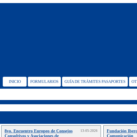
INICIO
FORMULARIOS
GUÍA DE TRÁMITES PASAPORTES
OT
8vo. Encuentro Europeo de Consejos
13-05-2026
Fundación Iber
Consultivos y Asociaciones de
Comunicación