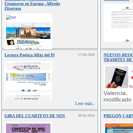
Uruguayos en Europa -Alfredo
Zitarrosa
Lectura Poética Alfáz del Pi
17-04-2026
NUEVOS REQU
Leer más..
TRAMITES DE
Valencia,
modificado
Leer más..
tramitaci
exterior. E
GIRA DEL CUARTETO DE NOS
09-02-2026
PREGON CAR
del 16 de
entra en vi
por el q