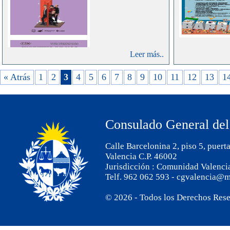
Reglame
Expedic
Comunes, T
de Viaje, 
Leer más..
129/2014.
« Atrás
1
2
3
4
5
6
7
8
9
10
11
12
13
1
Consulado General del
Calle Barcelonina 2, piso 5, puert
Valencia C.P. 46002
Jurisdicción : Comunidad Valenci
Telf. 962 062 593 - cgvalencia@m
© 2026 - Todos los Derechos Res