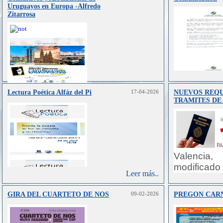
Uruguayos en Europa -Alfredo
Zitarrosa
Lectura Poética Alfáz del Pi
17-04-2026
NUEVOS REQU
Leer más..
TRAMITES DE
Valencia,
modificado
Leer más..
tramitaci
exterior. E
GIRA DEL CUARTETO DE NOS
09-02-2026
PREGON CAR
del 16 de
entra en vi
por el q