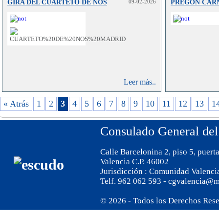
GIRA DEL CUARTETO DE NOS
09-02-2026
PREGON CAR
del 16 de
entra en vi
por el q
Reglame
Expedic
Comunes, T
de Viaje, 
Leer más..
129/2014.
« Atrás
1
2
3
4
5
6
7
8
9
10
11
12
13
1
Consulado General del
Calle Barcelonina 2, piso 5, puert
Valencia C.P. 46002
Jurisdicción : Comunidad Valenci
Telf. 962 062 593 - cgvalencia@m
© 2026 - Todos los Derechos Res