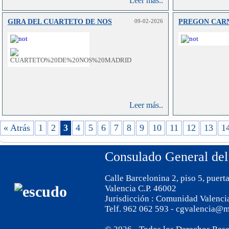
Leer más..
tramitaci
exterior. E
GIRA DEL CUARTETO DE NOS
09-02-2026
PREGON CAR
del 16 de
entra en vi
por el q
Reglame
Expedic
Comunes, T
de Viaje, 
Leer más..
129/2014.
« Atrás
1
2
3
4
5
6
7
8
9
10
11
12
13
1
Consulado General del
Calle Barcelonina 2, piso 5, puert
Valencia C.P. 46002
Jurisdicción : Comunidad Valenci
Telf. 962 062 593 - cgvalencia@m