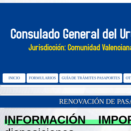
INICIO
FORMULARIOS
GUÍA DE TRÁMITES PASAPORTES
OT
RENOVACIÓN DE PA
I
NFORMACIÓN IMPO