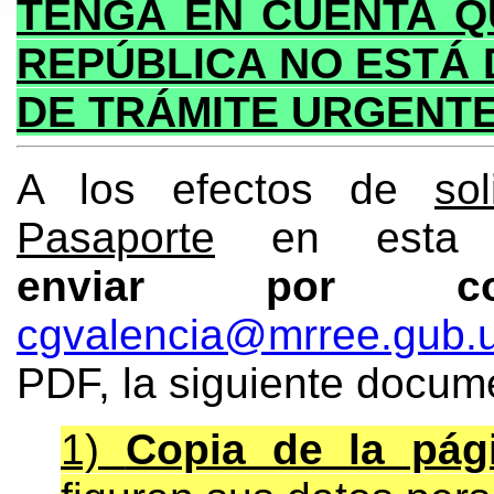
TENGA EN CUENTA Q
REPÚBLICA NO ESTÁ 
DE TRÁMITE URGENTE
A los efectos de
so
Pasaporte
en esta O
enviar por co
cgvalencia@mrree.gub.
PDF, la siguiente docum
1)
Copia de la pág