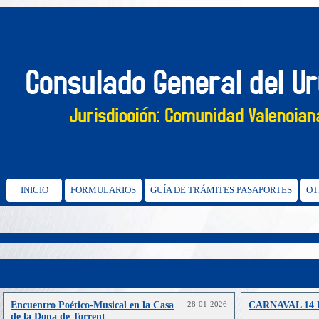
INICIO
FORMULARIOS
GUÍA DE TRÁMITES PASAPORTES
OT
Encuentro Poético‑Musical en la Casa
28-01-2026
CARNAVAL 14
de la Dona de Torrent