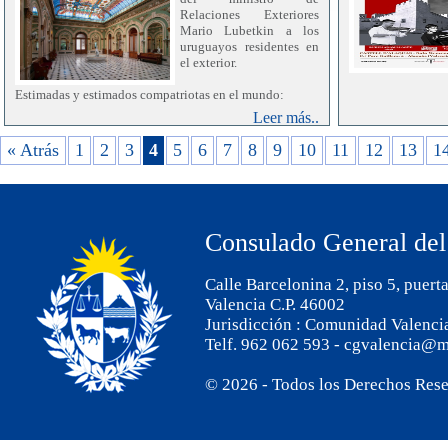
Relaciones Exteriores
Mario Lubetkin a los
uruguayos residentes en
el exterior.
Estimadas y estimados compatriotas en el mundo:
Leer más..
En este tiempo de celebraciones y renovación
desafiante, quiero hacerles llegar un afectuoso saludo en
« Atrás
1
2
3
4
5
6
7
8
9
10
11
12
13
1
nombre del Ministerio de Relaciones Exteriores, de
todo el equipo que lo integra y en el mío propio.
Este ha sido para mí el primer año al frente de la
Cancillería, y por lo tanto, un tiempo de escucha, de
Consulado General del
aprendizaje y de profundo compromiso con las
uruguayas y uruguayos que residen en el mundo. A lo
largo de este camino, he reafirmado que la distancia no
Calle Barcelonina 2, piso 5, puert
debilita, sino que fortalece el vínculo con la tierra que
nos identifica y nos une.
Valencia C.P. 46002
Jurisdicción : Comunidad Valenci
Sabemos que estas fechas tienen un significado
Telf. 962 062 593 - cgvalencia@m
especial, particularmente para quienes se encuentran
lejos. Por ello, deseo expresarles el reconocimiento y el
agradecimiento del Estado uruguayo por el permanente
© 2026 - Todos los Derechos Res
vínculo que mantienen con el país, por el apego a
nuestras tradiciones y por el valioso aporte que realizan
día a día.