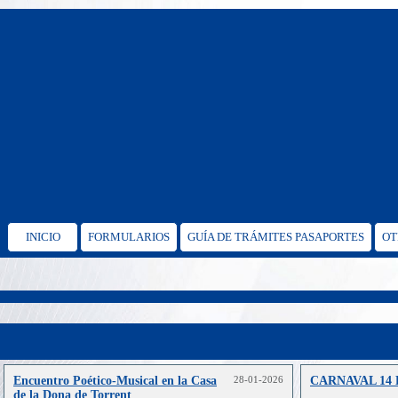
INICIO
FORMULARIOS
GUÍA DE TRÁMITES PASAPORTES
OT
Encuentro Poético‑Musical en la Casa
28-01-2026
CARNAVAL 14
de la Dona de Torrent