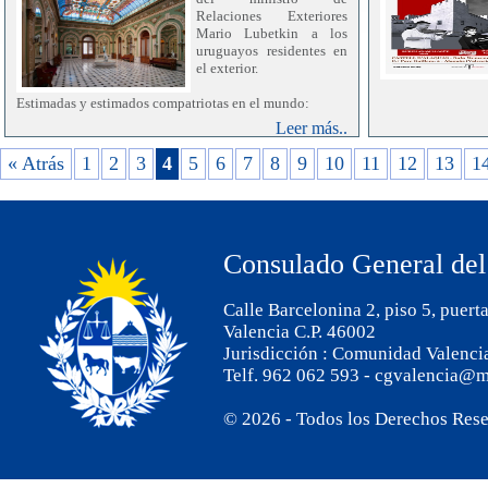
Relaciones Exteriores
Mario Lubetkin a los
uruguayos residentes en
el exterior.
Estimadas y estimados compatriotas en el mundo:
Leer más..
En este tiempo de celebraciones y renovación
desafiante, quiero hacerles llegar un afectuoso saludo en
« Atrás
1
2
3
4
5
6
7
8
9
10
11
12
13
1
nombre del Ministerio de Relaciones Exteriores, de
todo el equipo que lo integra y en el mío propio.
Este ha sido para mí el primer año al frente de la
Cancillería, y por lo tanto, un tiempo de escucha, de
Consulado General del
aprendizaje y de profundo compromiso con las
uruguayas y uruguayos que residen en el mundo. A lo
largo de este camino, he reafirmado que la distancia no
Calle Barcelonina 2, piso 5, puert
debilita, sino que fortalece el vínculo con la tierra que
nos identifica y nos une.
Valencia C.P. 46002
Jurisdicción : Comunidad Valenci
Sabemos que estas fechas tienen un significado
Telf. 962 062 593 - cgvalencia@m
especial, particularmente para quienes se encuentran
lejos. Por ello, deseo expresarles el reconocimiento y el
agradecimiento del Estado uruguayo por el permanente
© 2026 - Todos los Derechos Res
vínculo que mantienen con el país, por el apego a
nuestras tradiciones y por el valioso aporte que realizan
día a día.