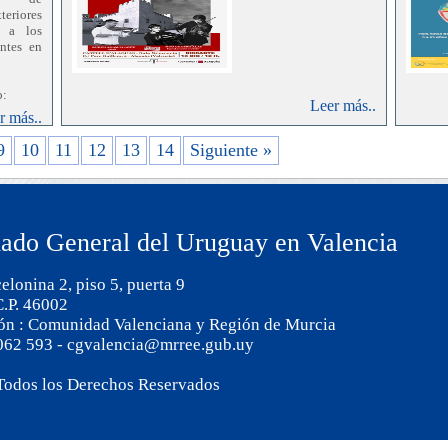
eriores
n a los
ntes en
o:
Leer más..
r más..
ovación
aludo en
9
10
11
12
13
14
Siguiente »
res, de
e de la
ucha, de
ado General del Uruguay en Valencia
con las
do. A lo
ancia no
elonina 2, piso 5, puerta 9
erra que
C.P. 46002
ión : Comunidad Valenciana y Región de Murcia
ificado
 062 593 - cgvalencia@mrree.gub.uy
cuentran
nto y el
rmanente
Todos los Derechos Reservados
apego a
realizan