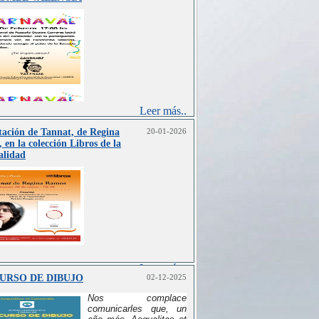
Leer más..
tación de Tannat, de Regina
20-01-2026
 en la colección Libros de la
alidad
Leer más..
URSO DE DIBUJO
02-12-2025
Nos complace
comunicarles que, un