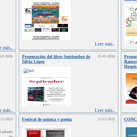
Leer más..
r más..
-01-2026
Presentación del libro Septiembre de
21-01-2026
Presen
Silvia López
Ramos,
Hospit
r más..
Leer más..
-12-2025
Festival de música y poesía
12-12-2025
CONC
l saludo
ro de