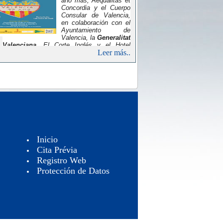
año más, Aequalitas et
Concordia y el Cuerpo
Consular de Valencia,
en colaboración con el
Ayuntamiento de
Valencia, la
Generalitat
Valenciana
, El Corte Inglés y el Hotel
Leer más..
Westin, organizan la segunda edición del
concurso de dibujo infantil “Valencia, Te
Amo”, dirigido a niños de entre 5 y 13 años.
Inicio
Cita Prévia
Registro Web
Protección de Datos