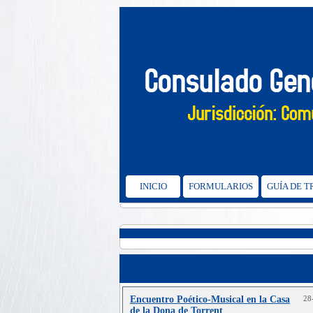
INICIO
FORMULARIOS
GUÍA DE 
Encuentro Poético‑Musical en la Casa
28
de la Dona de Torrent