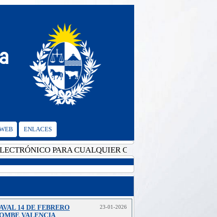
 WEB
ENLACES
TRÓNICO PARA CUALQUIER CONSULTA: cgvalencia@mrree
AVAL 14 DE FEBRERO
23-01-2026
OMBE VALENCIA