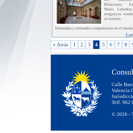
Relaciones Ext
Mario Lubetki
uruguayos reside
el exterior.
Estimadas y estimados compatriotas en el mund
Lee
En este tiempo de celebraciones y ren
desafiante, quiero hacerles llegar un afectuoso s
« Atrás
1
2
3
4
5
6
7
8
nombre del Ministerio de Relaciones Exterio
todo el equipo que lo integra y en el mío propio.
Este ha sido para mí el primer año al frent
Cancillería, y por lo tanto, un tiempo de esc
Consul
aprendizaje y de profundo compromiso 
uruguayas y uruguayos que residen en el mun
largo de este camino, he reafirmado que la dist
Calle Barc
debilita, sino que fortalece el vínculo con la ti
nos identifica y nos une.
Valencia 
Jurisdicc
Sabemos que estas fechas tienen un sign
Telf. 962
especial, particularmente para quienes se en
lejos. Por ello, deseo expresarles el reconocimie
agradecimiento del Estado uruguayo por el pe
© 2026 - 
vínculo que mantienen con el país, por el 
nuestras tradiciones y por el valioso aporte que 
día a día.