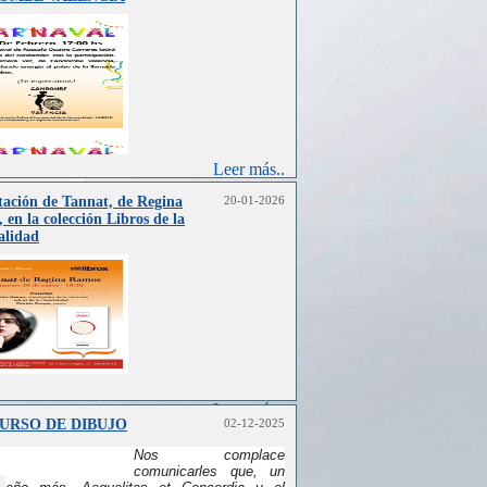
Leer más..
tación de Tannat, de Regina
20-01-2026
 en la colección Libros de la
alidad
Leer más..
URSO DE DIBUJO
02-12-2025
Nos complace
comunicarles que, un