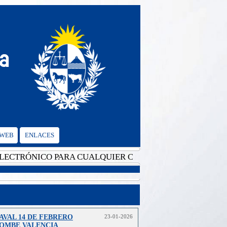
 WEB
ENLACES
TRÓNICO PARA CUALQUIER CONSULTA: cgvalencia@mrree
AVAL 14 DE FEBRERO
23-01-2026
OMBE VALENCIA