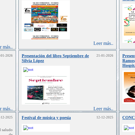
Leer más..
r más..
-01-2026
Presentación del libro Septiembre de
21-01-2026
Presen
Silvia López
Ramos,
Hospit
r más..
Leer más..
-12-2025
Festival de música y poesía
12-12-2025
CONC
l saludo
ro de