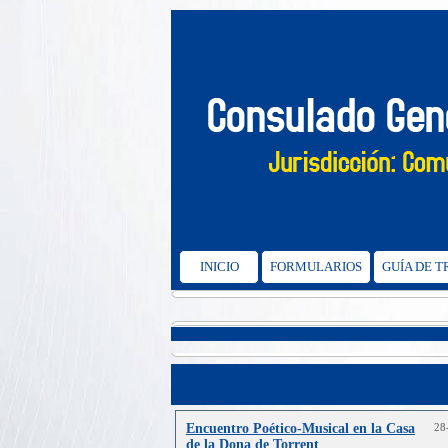
INICIO
FORMULARIOS
GUÍA DE 
Encuentro Poético‑Musical en la Casa
28
de la Dona de Torrent