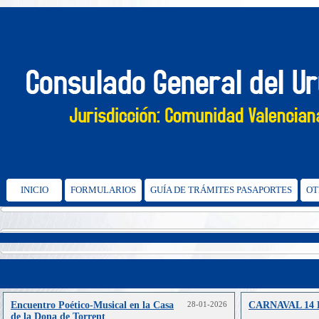
INICIO
FORMULARIOS
GUÍA DE TRÁMITES PASAPORTES
OT
Encuentro Poético‑Musical en la Casa
28-01-2026
CARNAVAL 14
de la Dona de Torrent