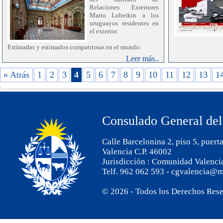
Relaciones Exteriores
Mario Lubetkin a los
uruguayos residentes en
el exterior.
Estimadas y estimados compatriotas en el mundo:
Leer más..
En este tiempo de celebraciones y renovación
desafiante, quiero hacerles llegar un afectuoso saludo en
« Atrás
1
2
3
4
5
6
7
8
9
10
11
12
13
1
nombre del Ministerio de Relaciones Exteriores, de
todo el equipo que lo integra y en el mío propio.
Este ha sido para mí el primer año al frente de la
Cancillería, y por lo tanto, un tiempo de escucha, de
Consulado General del
aprendizaje y de profundo compromiso con las
uruguayas y uruguayos que residen en el mundo. A lo
largo de este camino, he reafirmado que la distancia no
Calle Barcelonina 2, piso 5, puert
debilita, sino que fortalece el vínculo con la tierra que
nos identifica y nos une.
Valencia C.P. 46002
Jurisdicción : Comunidad Valenci
Sabemos que estas fechas tienen un significado
Telf. 962 062 593 - cgvalencia@m
especial, particularmente para quienes se encuentran
lejos. Por ello, deseo expresarles el reconocimiento y el
agradecimiento del Estado uruguayo por el permanente
© 2026 - Todos los Derechos Res
vínculo que mantienen con el país, por el apego a
nuestras tradiciones y por el valioso aporte que realizan
día a día.