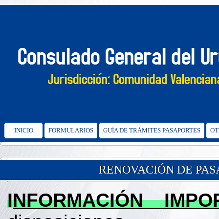
INICIO
FORMULARIOS
GUÍA DE TRÁMITES PASAPORTES
OT
RENOVACIÓN DE PA
I
NFORMACIÓN IMPO