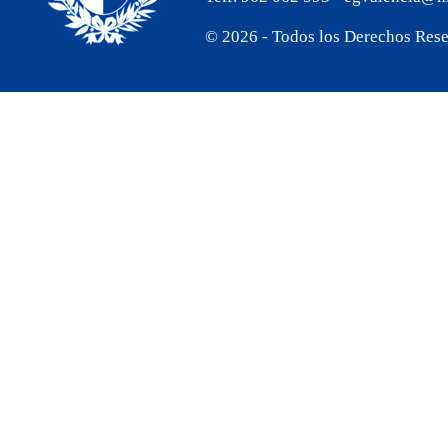
especial, particularmente para quienes se encuentran
lejos. Por ello, deseo expresarles el reconocimiento y el
agradecimiento del Estado uruguayo por el permanente
© 2026 - Todos los Derechos Res
vínculo que mantienen con el país, por el apego a
nuestras tradiciones y por el valioso aporte que realizan
día a día.
En la Cancillería trabajamos con la convicción de que
el Uruguay es uno solo, dentro y fuera de fronteras. Esta
labor se construye con el esfuerzo y la vocación de
servicio de los equipos comprometidos en Uruguay y en
cada Misión y Consulado en el mundo, para acompañar,
escuchar y atender a cada compatriota con cercanía y
respeto.
En estas fechas renovamos nuestra acción para mejorar
los servicios consulares y ampliar los canales de
comunicación para consolidar un Ministerio cercano,
moderno e inclusivo.
Deseo hacerles llegar mis mejores augurios para estas
fiestas y para el año que comienza, a ustedes, sus
familias y seres queridos, con salud, esperanza y nuevos
proyectos compartidos.
Con el afecto de siempre.
Ministerio de Relaciones Exteriores.