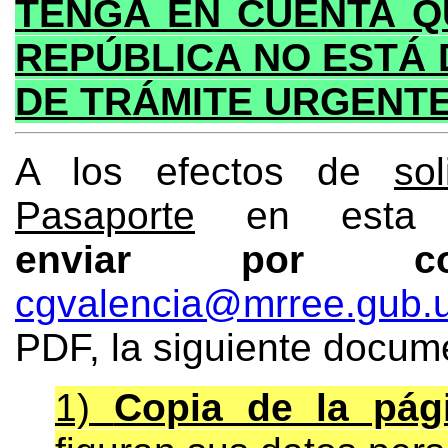
TENGA EN CUENTA Q
REPÚBLICA NO ESTÁ 
DE TRÁMITE URGENTE
A los efectos de
so
Pasaporte
en esta O
enviar por co
cgvalencia@mrree.gub.
PDF, la siguiente docum
1)
Copia de la pág