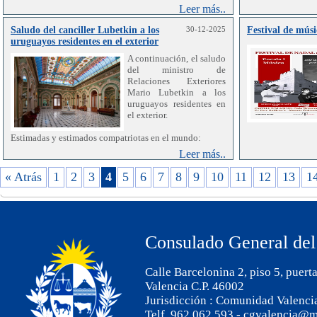
Leer más..
Saludo del canciller Lubetkin a los
30-12-2025
Festival de músi
uruguayos residentes en el exterior
A continuación, el saludo
del ministro de
Relaciones Exteriores
Mario Lubetkin a los
uruguayos residentes en
el exterior.
Estimadas y estimados compatriotas en el mundo:
Leer más..
En este tiempo de celebraciones y renovación
desafiante, quiero hacerles llegar un afectuoso saludo en
« Atrás
1
2
3
4
5
6
7
8
9
10
11
12
13
1
nombre del Ministerio de Relaciones Exteriores, de
todo el equipo que lo integra y en el mío propio.
Este ha sido para mí el primer año al frente de la
Cancillería, y por lo tanto, un tiempo de escucha, de
Consulado General del
aprendizaje y de profundo compromiso con las
uruguayas y uruguayos que residen en el mundo. A lo
largo de este camino, he reafirmado que la distancia no
Calle Barcelonina 2, piso 5, puert
debilita, sino que fortalece el vínculo con la tierra que
nos identifica y nos une.
Valencia C.P. 46002
Jurisdicción : Comunidad Valenci
Sabemos que estas fechas tienen un significado
Telf. 962 062 593 - cgvalencia@m