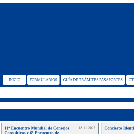
INICIO
FORMULARIOS
GUÍA DE TRÁMITES PASAPORTES
OT
11º Encuentro Mundial de Consejos
18-11-2025
Concierto Ident
Consultivos y 6º Encuentro de