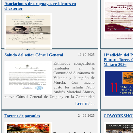
Asociaciones de uruguayos residentes en
el exterior
Saludo del señor Cónsul General
10-10-2025
11ª edición del 
Leer más..
Pintura Torres 
Estimados compatriotas
Mataró 2026
residentes en la
Comunidad Autónoma de
Valencia y la región de
Murcia, Con mucho
gusto les saluda Pablo
Andrés Marichal Abiuso,
nuevo Cónsul General de Uruguay en la Comunidad
Autónoma de Valencia y la región de Murcia. El motivo
Leer más..
de esta carta es ponerme a disposición ante ustedes a
través de la labor consular, con la que Uruguay me ha
honrado. Quisiera presentarme, soy funcionario del
Torrent de paraules
24-09-2025
COWORKSHOP
Servicio Exterior de la República. Ingresé por concurso
de oposición y mérito en 2014. Como diplomático
presté servicio en la Embajada de Uruguay ante el