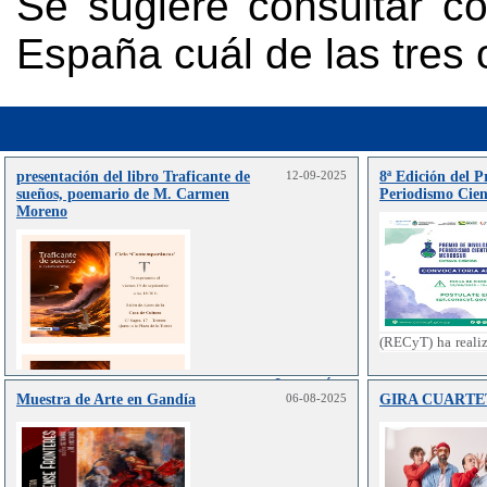
Se sugiere consultar c
España cuál de las tres 
presentación del libro Traficante de
12-09-2025
8ª Edición del 
sueños, poemario de M. Carmen
Periodismo Cien
Moreno
(RECyT) ha reali
del Premio de “D
del Mercosur”.
Leer más..
Muestra de Arte en Gandía
06-08-2025
GIRA CUARTE
La Presente ed
por el Cons
Tecnología (
Paraguay, y 