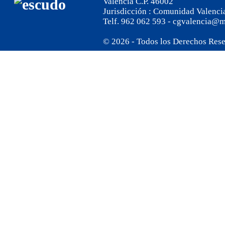
Valencia C.P. 46002
a) Escrita
, par
Jurisdicción : Comunidad Valenci
y Estudiantes;
Telf. 962 062 593 - cgvalencia@m
b) Fotográfic
Aficionados y
© 2026 - Todos los Derechos Res
c) Redes Socia
tema será libr
relacionados a l