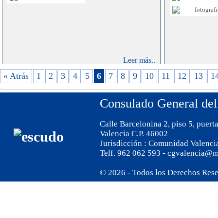
participación 
LUGAR:
, Sala 
comunicación d
Nº 10)
contribuir al 
entre los paíse
Las entradas s
siguiente
La RECyT estab
link:
https:
certamen, siend
Leer más..
Tickets/Pop-R
edición “Agua,
De-Nos-Tickets
los desafíos am
« Atrás
1
2
3
4
5
6
7
8
9
10
11
12
13
1
como la contam
del suelo, defo
aire vinculada a
Consulado General del
El tema podrá
Calle Barcelonina 2, piso 5, puert
modalidades, si
Valencia C.P. 46002
a) Escrita
, par
Jurisdicción : Comunidad Valenci
y Estudiantes;
Telf. 962 062 593 - cgvalencia@m
b) Fotográfic
Aficionados y
© 2026 - Todos los Derechos Res
c) Redes Socia
tema será libr
relacionados a l