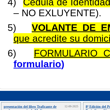
4)
Cédula de Identida
– NO EXLUYENTE).
5)
VOLANTE DE E
que acredite su domici
6)
FORMULARIO 
formulario
)
presentación del libro Traficante de
12-09-2025
8ª Edición del 