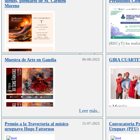
sueños, poemario de M. Carmen
Periodismo Cien
Moreno
(RECyT) ha reali
del Premio de “D
del Mercosur”.
Leer más..
Muestra de Arte en Gandía
06-08-2025
GIRA CUARTE
La Presente ed
por el Cons
Tecnología (
Paraguay, y 
Organización d
Educación la 
como una inici
y Murcia.
El mencionado
Leer más..
VALENCIA:
Vier
promover la co
LUGAR:
Sala M
tecnología
Premio a la Trayectoria al músico
15-07-2025
Convocatoria Pr
apropiación p
Nº 200)
uruguayo Hugo Fattoruso
Uruguay (PFU)
mayor presencia
los medios de
MURCIA:
Sábad