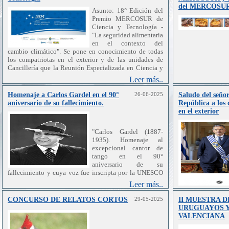
del MERCOSU
Asunto: 18° Edición del
Premio MERCOSUR de
Ciencia y Tecnología -
"La seguridad alimentaria
en el contexto del
cambio climático". Se pone en conocimiento de todas
los compatriotas en el exterior y de las unidades de
Cancillería que la Reunión Especializada en Ciencia y
Tecnología del MERCOSUR (RECyT) hizo el
Leer más..
lanzamiento de la 18° Edición 2025 del Premio
MERCOSUR de Ciencia y Tecnología con el tema "La
Homenaje a Carlos Gardel en el 90°
26-06-2025
Saludo del señor
seguridad alimentaria en el contexto del cambio
aniversario de su fallecimiento.
República a los 
climático". El mencionado Premio tiene como objetivo
en el exterior
reconocer y premiar los mejores trabajos de estudiantes,
jóvenes investigadores/as y equipos de investigación,
"Carlos Gardel (1887-
que representen un potencial aporte al desarrollo
1935). Homenaje al
científico y tecnológico de los Estados Partes del
excepcional cantor de
MERCOSUR y Estados Asociados. Asimismo, el Premio
tango en el 90°
tiene entre sus cometidos fomentar la investigación y la
aniversario de su
innovación científica y tecnológica en el MERCOSUR,
fallecimiento y cuya voz fue inscripta por la UNESCO
y contribuir al proceso de integración regional entre los
en el Registro Internacional del Programa Memoria del
Estados Partes del MERCOSUR y Estados Asociados,
Leer más..
Mundo en 2003 y en el Registro Regional para América
incrementando la difusión de los logros y avances en
Latina y el Caribe en 2011".
materia de desarrollo científico y tecnológico en la
CONCURSO DE RELATOS CORTOS
29-05-2025
II MUESTRA D
región. Las postulaciones se encuentran abiertas a
URUGUAYOS Y
investigadores/as y estudiantes nacionales o residentes
VALENCIANA
de los Estados Partes o Asociados al MERCOSUR, y el