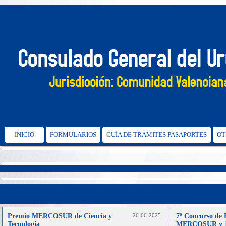
INICIO
FORMULARIOS
GUÍA DE TRÁMITES PASAPORTES
OT
Premio MERCOSUR de Ciencia y
26-06-2025
7º Concurso de 
Tecnología
MERCOSUR y 1°