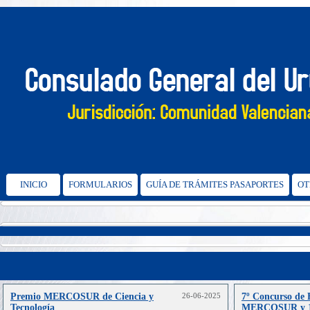
INICIO
FORMULARIOS
GUÍA DE TRÁMITES PASAPORTES
OT
Premio MERCOSUR de Ciencia y
26-06-2025
7º Concurso de 
Tecnología
MERCOSUR y 1°