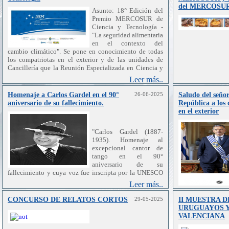
del MERCOSU
Asunto: 18° Edición del
Premio MERCOSUR de
Ciencia y Tecnología -
"La seguridad alimentaria
en el contexto del
cambio climático". Se pone en conocimiento de todas
los compatriotas en el exterior y de las unidades de
Cancillería que la Reunión Especializada en Ciencia y
Tecnología del MERCOSUR (RECyT) hizo el
Leer más..
lanzamiento de la 18° Edición 2025 del Premio
MERCOSUR de Ciencia y Tecnología con el tema "La
Homenaje a Carlos Gardel en el 90°
26-06-2025
Saludo del señor
seguridad alimentaria en el contexto del cambio
aniversario de su fallecimiento.
República a los 
climático". El mencionado Premio tiene como objetivo
en el exterior
reconocer y premiar los mejores trabajos de estudiantes,
jóvenes investigadores/as y equipos de investigación,
"Carlos Gardel (1887-
que representen un potencial aporte al desarrollo
1935). Homenaje al
científico y tecnológico de los Estados Partes del
excepcional cantor de
MERCOSUR y Estados Asociados. Asimismo, el Premio
tango en el 90°
tiene entre sus cometidos fomentar la investigación y la
aniversario de su
innovación científica y tecnológica en el MERCOSUR,
fallecimiento y cuya voz fue inscripta por la UNESCO
y contribuir al proceso de integración regional entre los
en el Registro Internacional del Programa Memoria del
Estados Partes del MERCOSUR y Estados Asociados,
Leer más..
Mundo en 2003 y en el Registro Regional para América
incrementando la difusión de los logros y avances en
Latina y el Caribe en 2011".
materia de desarrollo científico y tecnológico en la
CONCURSO DE RELATOS CORTOS
29-05-2025
II MUESTRA D
región. Las postulaciones se encuentran abiertas a
URUGUAYOS Y
investigadores/as y estudiantes nacionales o residentes
VALENCIANA
de los Estados Partes o Asociados al MERCOSUR, y el