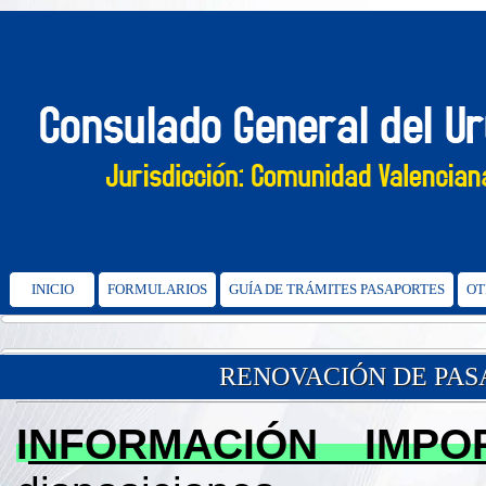
INICIO
FORMULARIOS
GUÍA DE TRÁMITES PASAPORTES
OT
RENOVACIÓN DE PA
I
NFORMACIÓN IMPO