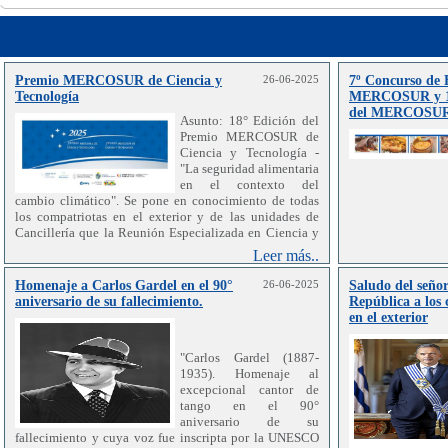
Premio MERCOSUR de Ciencia y
26-06-2025
7º Concurso de 
Tecnología
MERCOSUR y 1°
del MERCOSU
Asunto: 18° Edición del
Premio MERCOSUR de
Ciencia y Tecnología -
"La seguridad alimentaria
en el contexto del
cambio climático". Se pone en conocimiento de todas
los compatriotas en el exterior y de las unidades de
Cancillería que la Reunión Especializada en Ciencia y
Tecnología del MERCOSUR (RECyT) hizo el
Leer más..
lanzamiento de la 18° Edición 2025 del Premio
MERCOSUR de Ciencia y Tecnología con el tema "La
Homenaje a Carlos Gardel en el 90°
26-06-2025
Saludo del señor
seguridad alimentaria en el contexto del cambio
aniversario de su fallecimiento.
República a los 
climático". El mencionado Premio tiene como objetivo
en el exterior
reconocer y premiar los mejores trabajos de estudiantes,
jóvenes investigadores/as y equipos de investigación,
"Carlos Gardel (1887-
que representen un potencial aporte al desarrollo
1935). Homenaje al
científico y tecnológico de los Estados Partes del
excepcional cantor de
MERCOSUR y Estados Asociados. Asimismo, el Premio
tango en el 90°
tiene entre sus cometidos fomentar la investigación y la
aniversario de su
innovación científica y tecnológica en el MERCOSUR,
fallecimiento y cuya voz fue inscripta por la UNESCO
y contribuir al proceso de integración regional entre los