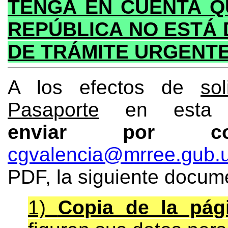
TENGA EN CUENTA Q
REPÚBLICA NO ESTÁ 
DE TRÁMITE URGENTE
A los efectos de
so
Pasaporte
en esta O
enviar por co
cgvalencia@mrree.gub.
PDF, la siguiente docum
1)
Copia de la pág