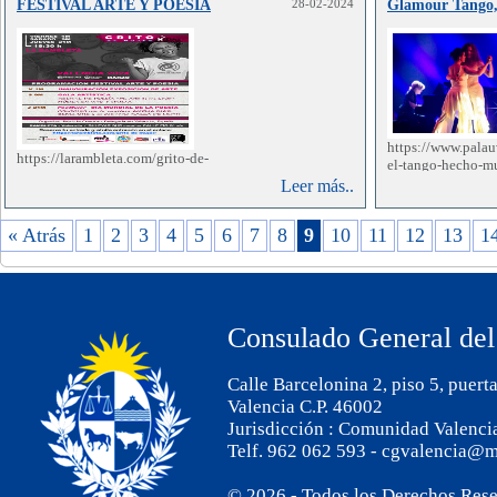
FESTIVAL ARTE Y POESIA
28-02-2024
Glamour Tango,
https://www.pala
https://larambleta.com/grito-de-
el-tango-hecho-mu
mujer/
http://whizzy.wig/mark
Leer más..
« Atrás
1
2
3
4
5
6
7
8
9
10
11
12
13
1
Consulado General del
Calle Barcelonina 2, piso 5, puert
Valencia C.P. 46002
Jurisdicción : Comunidad Valenci
Telf. 962 062 593 - cgvalencia@m
© 2026 - Todos los Derechos Res