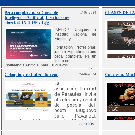
Beca completa para Curso de
17-09-2024
CLASES DE T
Inteligencia Artificial ¡Inscripciones
abiertas! INEFOP y Egg
INEFOP Uruguay (
Instituto Nacional de
Empleo y
Formación Profesional)
junto a Egg ofrecen una
beca completa en un
curso de
Inteligencia Artificial para Uruguayos.
Participar en este curso te permitirá:
Leer más..
● Dominar herramientas tecnológicas de
Coloquio y recital en Torrent
24-04-2024
Concierto: Muc
vanguardia.
La
● Incrementar significativamente tu productividad,
tanto en lo profesional como en
asociación
Torrent
lo personal.
de Paraules
invita
● Anticiparte y adaptarte a los cambios del futuro
al coloquio y recital
con confianza.
de poesía del
Detalles del curso:
poeta uruguayo
● Título del curso: Inteligencia Artificial para Mejorar
la Productividad
Julio Pavanetti,
● Fechas: Todos los martes, miércoles y jueves
que viajará a Valencia los días 10 y 11
Leer más..
● Horarios: Opciones de tarde y noche disponibles
de mayo para compartir su experiencia así
● Modalidad: Online en vivo
como sus últimas publicaciones.
● Duración: Tres sesiones de dos horas cada una