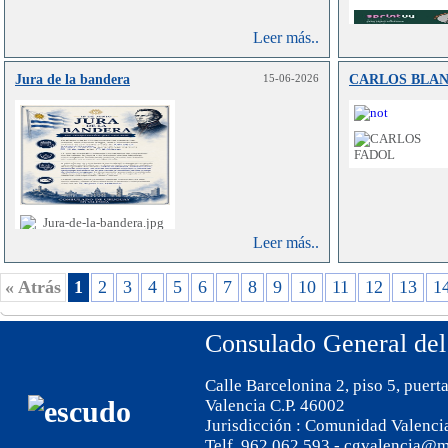
Leer más..
Jura de la bandera
15-06-2026
CARLOS BLA
Leer más..
« Atrás
1
2
3
4
5
6
7
8
9
10
11
12
13
1
Consulado General del
Calle Barcelonina 2, piso 5, puert
Valencia C.P. 46002
Jurisdicción : Comunidad Valenci
Telf. 962 062 593 - cgvalencia@m