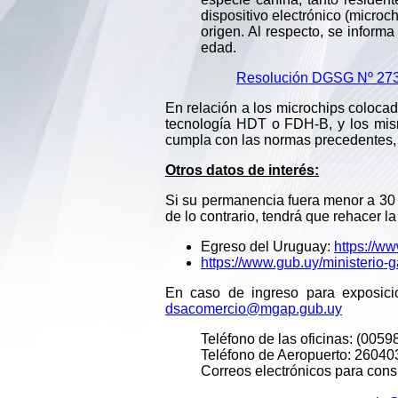
dispositivo electrónico (microc
origen. Al respecto, se inform
edad.
Resolución DGSG Nº 27
En relación a los microchips colocad
tecnología HDT o FDH-B, y los mism
cumpla con las normas precedentes, e
Otros datos de interés:
Si su permanencia fuera menor a 30 d
de lo contrario, tendrá que rehace
Egreso del Uruguay:
https://w
https://www.gub.uy/ministerio-
En caso de ingreso para exposici
dsacomercio@mgap.gub.uy
Teléfono de las oficinas: (0059
Teléfono de Aeropuerto: 26040
Correos electrónicos para cons