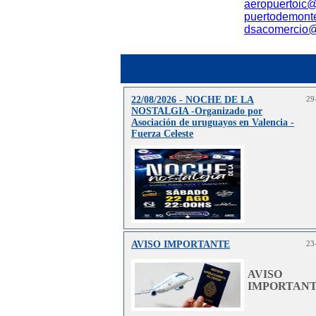
aeropuertoic
puertodemont
dsacomercio
22/08/2026 - NOCHE DE LA
29
NOSTALGIA -Organizado por
Asociación de uruguayos en Valencia -
Fuerza Celeste
AVISO IMPORTANTE
23
Lee
AVISO
IMPORTANT