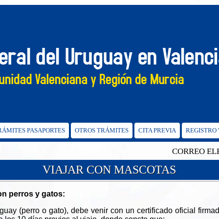
TRÁMITES PASAPORTES
OTROS TRÁMITES
CITA PREVIA
REGISTRO
CORREO ELECTRÓN
VIAJAR CON MASCOTAS
on perros y gatos:
ay (perro o gato), debe venir con un certificado oficial firmado