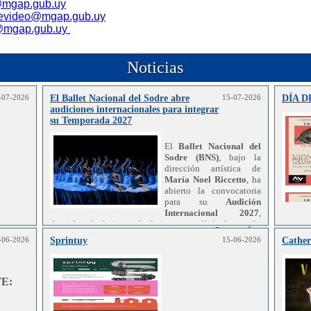
@mgap.gub.uy
evideo@mgap.gub.uy
@mgap.gub.uy
Noticias
-07-2026
El Ballet Nacional del Sodre abre
15-07-2026
DÍA 
audiciones internacionales para integrar
su Temporada 2027
El
Ballet Nacional del
Sodre (BNS)
, bajo la
dirección artística de
María Noel Riccetto
, ha
abierto la convocatoria
para su
Audición
Internacional 2027
,
dirigida a bailarines y bailarinas con sólida formación
Leer más..
en danza clásica y conocimientos de danza
-06-2026
Sprintuy
15-06-2026
Cather
r más..
contemporánea.
E: