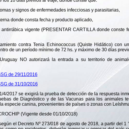
 los 10 días previos al viaje, donde conste que:
ntomas y signos de enfermedades infecciosas y parasitarias,
xterna donde consta fecha y producto aplicado,
a antirrábica vigente (PRESENTAR CARTILLA donde conste fe
tamiento contra Tenia Echinococcus (Quiste Hidático) con u
entro de un período mínimo de 72 hs. y máximo de 30 días previo
Uruguay NO autorizará la entrada a su territorio de anima
GSG de 29/11/2016
GSG de 31/10/2016
 1/4/2017 se exigirá la prueba de detección de la respuesta inm
ebas de Diagnóstico y de las Vacunas para los animales terr
 la especie canina, provenientes de países o zonas con Leíshma
OCHIP (Vigente desde 01/10/2018)
gún el Decreto Nº 273/018 de agosto de 2018, a partir del 1 
es como no residentes, deberán ingresar y egresar del país co