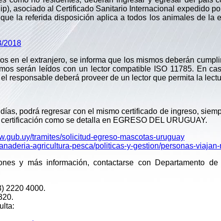
hip), asociado al Certificado Sanitario Internacional expedido p
a que la referida disposición aplica a todos los animales de l
3/2018
os en el extranjero, se informa que los mismos deberán cumpli
os serán leídos con un lector compatible ISO 11785. En cas
l responsable deberá proveer de un lector que permita la lectur
ías, podrá regresar con el mismo certificado de ingreso, siem
r la certificación como se detalla en EGRESO DEL URUGUAY.
ww.gub.uy/tramites/solicitud-egreso-mascotas-uruguay
ganaderia-agricultura-pesca/politicas-y-gestion/personas-viaja
ones y más información, contactarse con Departamento de C
8) 2220 4000.
320.
ulta: