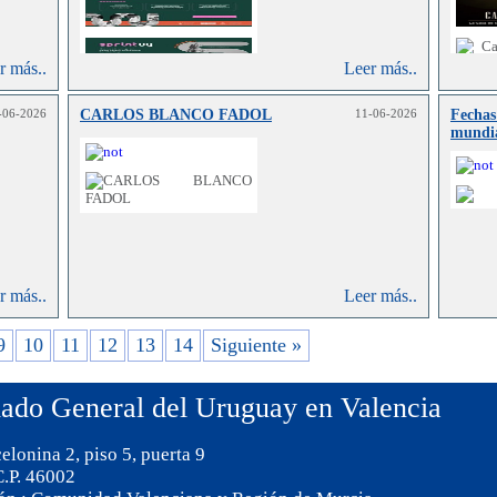
r más..
Leer más..
-06-2026
CARLOS BLANCO FADOL
11-06-2026
Fechas
mundi
r más..
Leer más..
9
10
11
12
13
14
Siguiente »
ado General del Uruguay en Valencia
elonina 2, piso 5, puerta 9
C.P. 46002