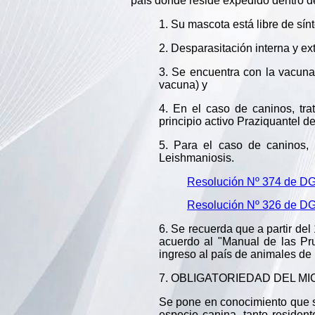
país donde reside expedido dentro de
1. Su mascota está libre de sí
2. Desparasitación interna y e
3. Se encuentra con la vacun
vacuna) y
4. En el caso de caninos, tra
principio activo Praziquantel d
5. Para el caso de caninos, 
Leishmaniosis.
Resolución Nº 374 de D
Resolución Nº 326 de D
6. Se recuerda que a partir del
acuerdo al "Manual de las Pru
ingreso al país de animales de
7. OBLIGATORIEDAD DEL MICR
Se pone en conocimiento que se
especie canina, tanto resident