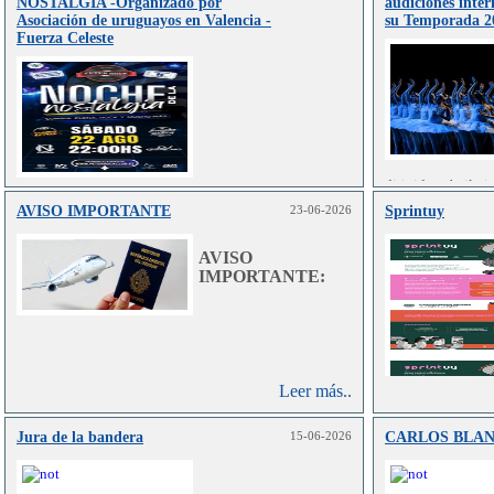
NOSTALGIA -Organizado por
audiciones inter
Asociación de uruguayos en Valencia -
su Temporada 2
Fuerza Celeste
dirigida a bailar
en danza clás
AVISO IMPORTANTE
23-06-2026
Sprintuy
Leer más..
contemporánea.
AVISO
IMPORTANTE:
Leer más..
Jura de la bandera
15-06-2026
CARLOS BLA