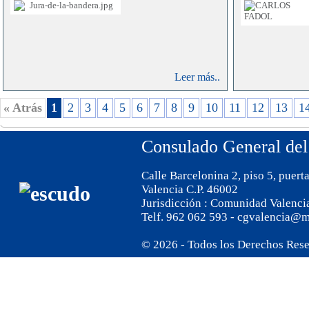
Leer más..
« Atrás
1
2
3
4
5
6
7
8
9
10
11
12
13
1
Consulado General del
Calle Barcelonina 2, piso 5, puert
Valencia C.P. 46002
Jurisdicción : Comunidad Valenci
Telf. 962 062 593 - cgvalencia@m
© 2026 - Todos los Derechos Res