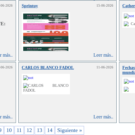
Leer más..
en danza clásica y conocimientos de danza
-06-2026
Sprintuy
15-06-2026
Cather
r más..
contemporánea.
E:
r más..
Leer más..
-06-2026
CARLOS BLANCO FADOL
11-06-2026
Fechas
mundi
r más..
Leer más..
9
10
11
12
13
14
Siguiente »