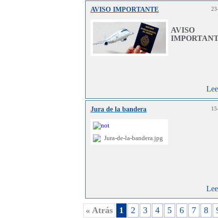
AVISO IMPORTANTE
23
Lee
AVISO
IMPORTANT
Lee
Jura de la bandera
15
Lee
« Atrás
1
2
3
4
5
6
7
8