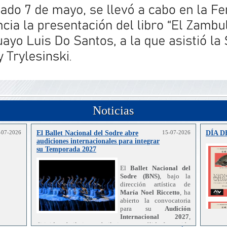
Noticias
-07-2026
El Ballet Nacional del Sodre abre
15-07-2026
DÍA 
audiciones internacionales para integrar
su Temporada 2027
El
Ballet Nacional del
Sodre (BNS)
, bajo la
dirección artística de
María Noel Riccetto
, ha
abierto la convocatoria
para su
Audición
Internacional 2027
,
dirigida a bailarines y bailarinas con sólida formación