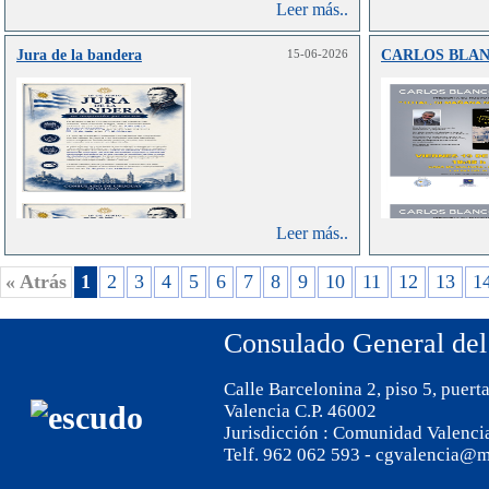
Leer más..
Jura de la bandera
15-06-2026
CARLOS BLA
Leer más..
« Atrás
1
2
3
4
5
6
7
8
9
10
11
12
13
1
Consulado General del
Calle Barcelonina 2, piso 5, puert
Valencia C.P. 46002
Jurisdicción : Comunidad Valenci
Telf. 962 062 593 - cgvalencia@m