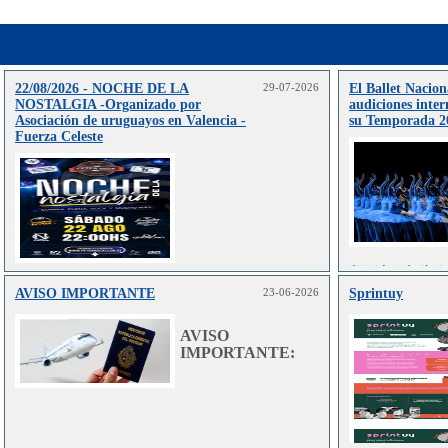
22/08/2026 - NOCHE DE LA
29-07-2026
El Ballet Nacion
NOSTALGIA -Organizado por
audiciones inter
Asociación de uruguayos en Valencia -
su Temporada 2
Fuerza Celeste
dirigida a bailar
en danza clás
AVISO IMPORTANTE
23-06-2026
Sprintuy
Leer más..
contemporánea.
AVISO
IMPORTANTE: