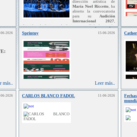
dirección artística de
María Noel Riccetto
, ha
abierto la convocatoria
para su
Audición
Internacional 2027
,
dirigida a bailarines y bailarinas con sólida formación
Leer más..
en danza clásica y conocimientos de danza
-06-2026
Sprintuy
15-06-2026
Cather
r más..
contemporánea.
E:
r más..
Leer más..
-06-2026
CARLOS BLANCO FADOL
11-06-2026
Fechas
mundi