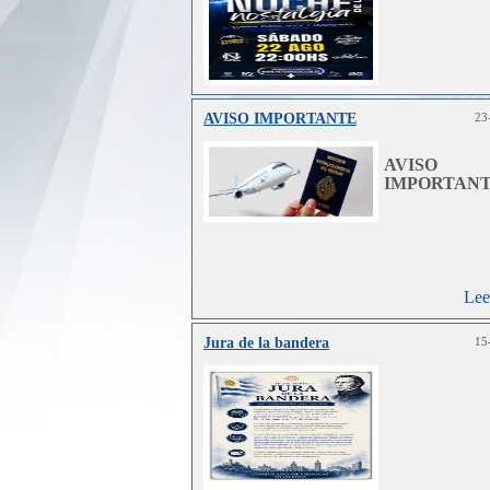
AVISO IMPORTANTE
23
Lee
AVISO
IMPORTANT
Lee
Jura de la bandera
15