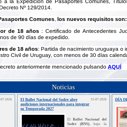
o a la Expedición de Pasaportes Comunes, Título
 Decreto Nº 129/2014.
Pasaportes Comunes
,
los nuevos requisitos son:
or de 18 años
: Certificado de Antecedentes Ju
enos de 90 días de expedido.
es de 18 años
: Partida de nacimiento uruguaya o i
istro Civil de Uruguay, con menos de 30 días calend
decreto anteriormente mencionado pulsando
AQUÍ
Noticias
-07-2026
El Ballet Nacional del Sodre abre
15-07-2026
DÍA 
audiciones internacionales para integrar
su Temporada 2027
El
Ballet Nacional del
Sodre (BNS)
, bajo la