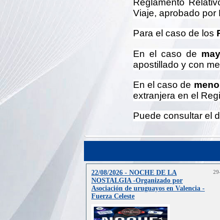
Reglamento Relativ
Viaje, aprobado por
Para el caso de los
En el caso de
may
apostillado y con m
En el caso de
menor
extranjera en el Reg
Puede consultar el 
22/08/2026 - NOCHE DE LA
29
NOSTALGIA -Organizado por
Asociación de uruguayos en Valencia -
Fuerza Celeste