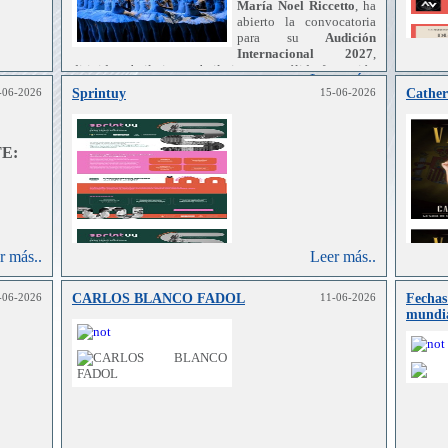
María Noel Riccetto
, ha
abierto la convocatoria
para su
Audición
Internacional 2027
,
dirigida a bailarines y bailarinas con sólida formación
Leer más..
en danza clásica y conocimientos de danza
-06-2026
Sprintuy
15-06-2026
Cather
r más..
contemporánea.
E:
r más..
Leer más..
-06-2026
CARLOS BLANCO FADOL
11-06-2026
Fechas
mundi