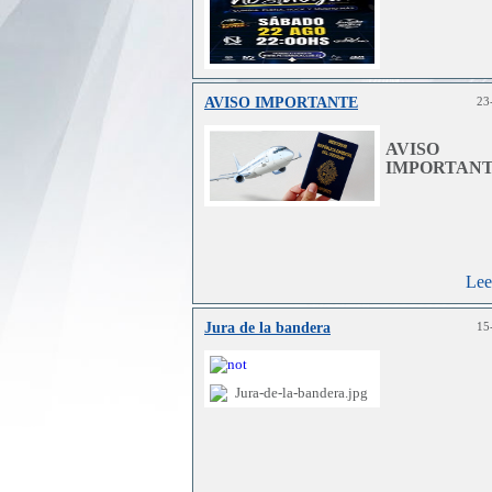
AVISO IMPORTANTE
23
Lee
AVISO
IMPORTANT
Lee
Jura de la bandera
15