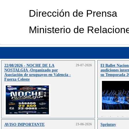
Dirección de Prensa
Ministerio de Relacion
22/08/2026 - NOCHE DE LA
29-07-2026
El Ballet Nacion
NOSTALGIA -Organizado por
audiciones inter
Asociación de uruguayos en Valencia -
su Temporada 2
Fuerza Celeste
dirigida a bailar
en danza clás
AVISO IMPORTANTE
23-06-2026
Sprintuy
Leer más..
contemporánea.