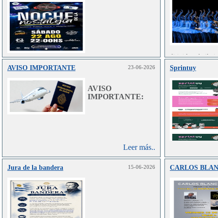
dirigida a bailar
en danza clás
AVISO IMPORTANTE
23-06-2026
Sprintuy
Leer más..
contemporánea.
AVISO
IMPORTANTE:
Leer más..
Jura de la bandera
15-06-2026
CARLOS BLA