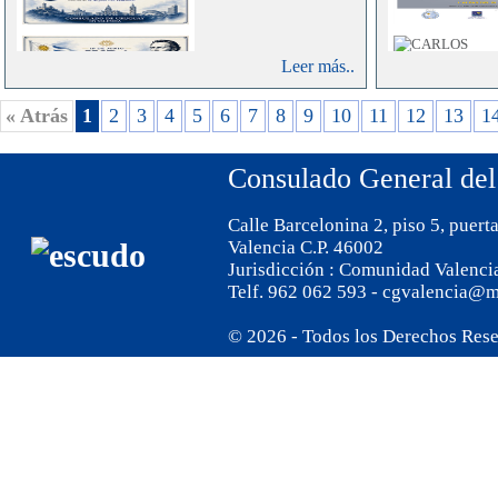
Leer más..
« Atrás
1
2
3
4
5
6
7
8
9
10
11
12
13
1
Consulado General del
Calle Barcelonina 2, piso 5, puert
Valencia C.P. 46002
Jurisdicción : Comunidad Valenci
Telf. 962 062 593 - cgvalencia@m
© 2026 - Todos los Derechos Res