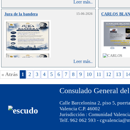
Leer más..
Jura de la bandera
15-06-2026
CARLOS BLA
Leer más..
« Atrás
1
2
3
4
5
6
7
8
9
10
11
12
13
1
Consulado General del
Calle Barcelonina 2, piso 5, puert
Valencia C.P. 46002
Jurisdicción : Comunidad Valenci
Telf. 962 062 593 - cgvalencia@m