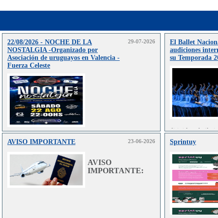
22/08/2026 - NOCHE DE LA
29-07-2026
El Ballet Nacion
NOSTALGIA -Organizado por
audiciones inter
Asociación de uruguayos en Valencia -
su Temporada 2
Fuerza Celeste
dirigida a bailar
en danza clás
AVISO IMPORTANTE
23-06-2026
Sprintuy
Leer más..
contemporánea.
AVISO
IMPORTANTE: