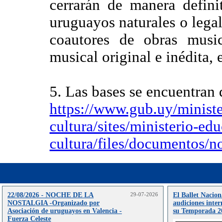
cerrarán de manera defini
uruguayos naturales o lega
coautores de obras musi
musical original e inédita,
5. Las bases se encuentran 
https://www.gub.uy/ministe
cultura/sites/ministerio-ed
cultura/files/documentos/
22/08/2026 - NOCHE DE LA
29-07-2026
El Ballet Nacion
NOSTALGIA -Organizado por
audiciones inter
Asociación de uruguayos en Valencia -
su Temporada 2
Fuerza Celeste