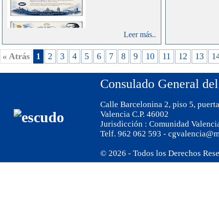
Leer más..
« Atrás
1
2
3
4
5
6
7
8
9
10
11
12
13
1
Consulado General del
Calle Barcelonina 2, piso 5, puert
Valencia C.P. 46002
Jurisdicción : Comunidad Valenci
Telf. 962 062 593 - cgvalencia@m
© 2026 - Todos los Derechos Res