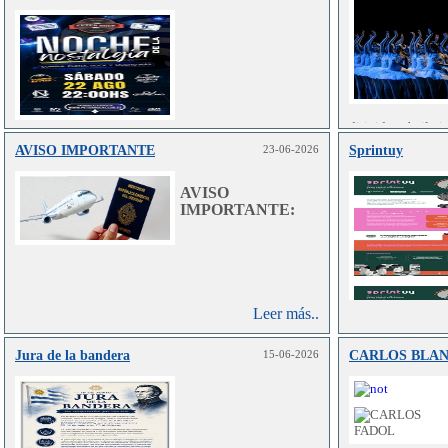
dirigida a bailar
en danza clás
AVISO IMPORTANTE
23-06-2026
Sprintuy
Leer más..
contemporánea.
AVISO
IMPORTANTE:
Leer más..
Jura de la bandera
15-06-2026
CARLOS BLA