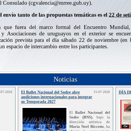
del Consulado (cgvalencia@mrree.gub.uy).
l envío tanto de las propuestas temáticas es el
22 de se
 que fuera del marco formal del Encuentro Mundial, 
 y Asociaciones de uruguayos en el exterior se encue
zación prevista para el día sábado 22 de noviembre (en l
un espacio de intercambio entre los participantes.
Noticias
-07-2026
El Ballet Nacional del Sodre abre
15-07-2026
DÍA 
audiciones internacionales para integrar
su Temporada 2027
El
Ballet Nacional del
Sodre (BNS)
, bajo la
dirección artística de
María Noel Riccetto
, ha