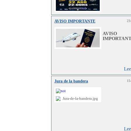
AVISO IMPORTANTE
23
Lee
AVISO
IMPORTANT
Lee
Jura de la bandera
15
Lee