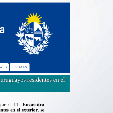
 WEB
ENLACES
uruguayos residentes en el
 que el
11° Encuentro
tes en el exterior
, se