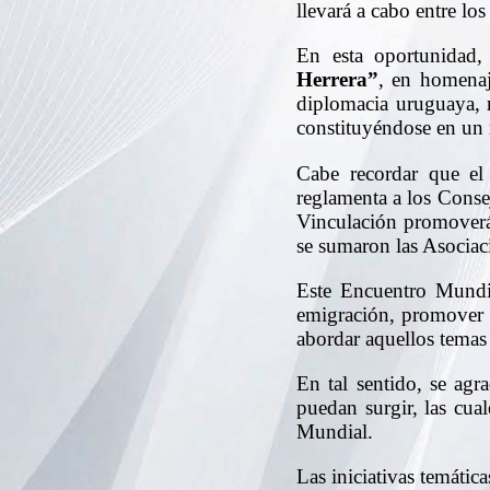
llevará a cabo entre l
En esta oportunidad
Herrera”
, en homenaj
diplomacia uruguaya, 
constituyéndose en un r
Cabe recordar que el
reglamenta a los Conse
Vinculación promoverá
se sumaron las Asociaci
Este Encuentro Mundia
emigración, promover l
abordar aquellos temas
En tal sentido, se agr
puedan surgir, las cua
Mundial.
Las iniciativas temátic