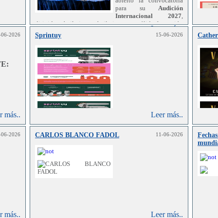
abierto la convocatoria
para su
Audición
Internacional 2027
,
dirigida a bailarines y bailarinas con sólida formación
Leer más..
en danza clásica y conocimientos de danza
-06-2026
Sprintuy
15-06-2026
Cather
r más..
contemporánea.
E:
r más..
Leer más..
-06-2026
CARLOS BLANCO FADOL
11-06-2026
Fechas
mundi
r más..
Leer más..