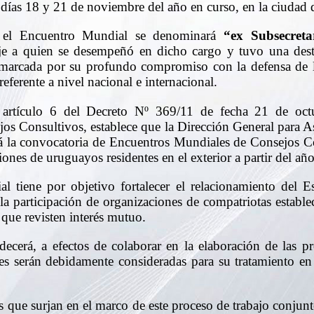
os días 18 y 21 de noviembre del año en curso, en la ciuda
, el Encuentro Mundial se denominará
“ex Subsecreta
e a quien se desempeñó en dicho cargo y tuvo una desta
marcada por su profundo compromiso con la defensa de 
eferente a nivel nacional e internacional.
 artículo 6 del Decreto Nº 369/11 de fecha 21 de oct
jos Consultivos, establece que la Dirección General para 
 la convocatoria de Encuentros Mundiales de Consejos Con
ones de uruguayos residentes en el exterior a partir del añ
l tiene por objetivo fortalecer el relacionamiento del 
a participación de organizaciones de compatriotas establec
 que revisten interés mutuo.
adecerá, a efectos de colaborar en la elaboración de las p
les serán debidamente consideradas para su tratamiento e
as que surjan en el marco de este proceso de trabajo conjun