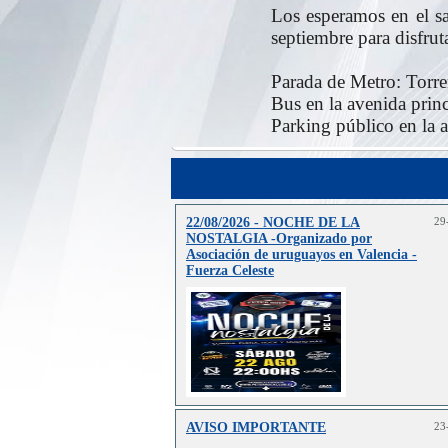
Los esperamos en el sa
septiembre para disfrut
Parada de Metro: Torre
Bus en la avenida princ
Parking público en la a
22/08/2026 - NOCHE DE LA
29
NOSTALGIA -Organizado por
Asociación de uruguayos en Valencia -
Fuerza Celeste
AVISO IMPORTANTE
23
Lee