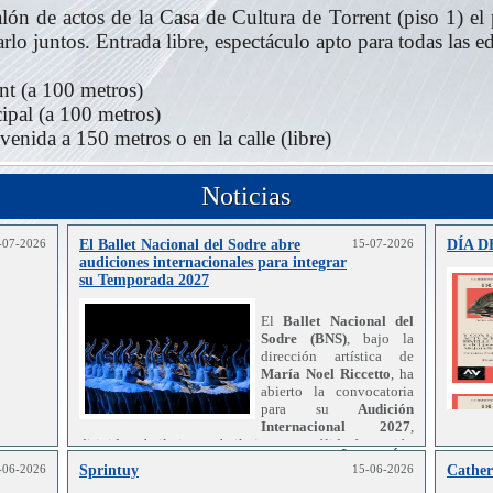
lón de actos de la Casa de Cultura de Torrent (piso 1) e
arlo juntos. Entrada libre, espectáculo apto para todas las 
nt (a 100 metros)
ipal (a 100 metros)
venida a 150 metros o en la calle (libre)
Noticias
-07-2026
El Ballet Nacional del Sodre abre
15-07-2026
DÍA 
audiciones internacionales para integrar
su Temporada 2027
El
Ballet Nacional del
Sodre (BNS)
, bajo la
dirección artística de
María Noel Riccetto
, ha
abierto la convocatoria
para su
Audición
Internacional 2027
,
dirigida a bailarines y bailarinas con sólida formación
Leer más..
en danza clásica y conocimientos de danza
-06-2026
Sprintuy
15-06-2026
Cather
r más..
contemporánea.