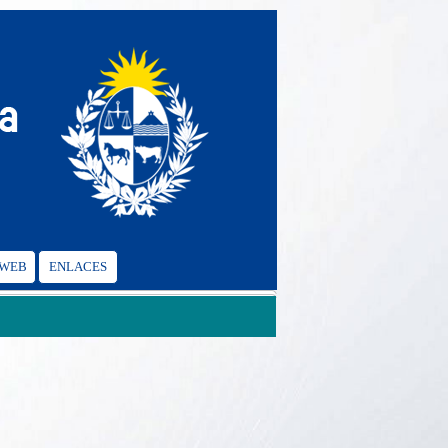
 WEB
ENLACES