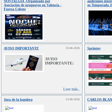
NOSTALGIA -Organizado por
audiciones inter
Asociación de uruguayos en Valencia -
su Temporada 2
Fuerza Celeste
dirigida a bailar
en danza clás
AVISO IMPORTANTE
23-06-2026
Sprintuy
Leer más..
contemporánea.
AVISO
IMPORTANTE:
Leer más..
Jura de la bandera
15-06-2026
CARLOS BLA