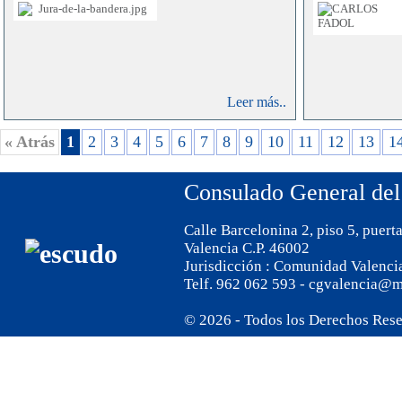
Leer más..
« Atrás
1
2
3
4
5
6
7
8
9
10
11
12
13
1
Consulado General del
Calle Barcelonina 2, piso 5, puert
Valencia C.P. 46002
Jurisdicción : Comunidad Valenci
Telf. 962 062 593 - cgvalencia@m
© 2026 - Todos los Derechos Res