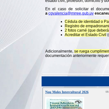
estado civil, profesión, domicilio y
En el caso de solicitar el docum
a
cgvalencia@mrree.gub.uy
escane
Cédula de identidad o Pa
Registro de empadronam
2 fotos carné (que deberá t
Acreditar el Estado Civil
(
Adicionalmente,
se ruega cumpliment
documentación anteriormente requer
Nou Moles Intercultural 2026
08