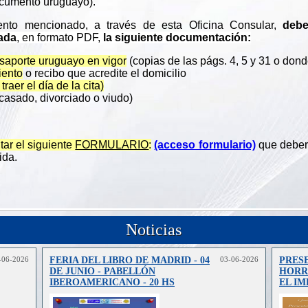
 documento uruguayo).
ento mencionado, a través de esta Oficina Consular,
debe
ada
, en formato PDF,
la siguiente documentación:
saporte uruguayo en vigor
(copias de las págs. 4, 5 y 31 o donde
iento
o recibo que acredite el domicilio
raer el día de la cita)
casado, divorciado o viudo)
ar el siguiente
FORMULARIO
:
(acceso formulario)
que deberá
ida.
Noticias
-06-2026
FERIA DEL LIBRO DE MADRID - 04
03-06-2026
PRES
DE JUNIO - PABELLÓN
HORRO
IBEROAMERICANO - 20 HS
EL IM