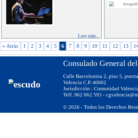
participación 
LUGAR:
, Sala 
comunicación d
Nº 10)
contribuir al 
entre los paíse
Las entradas s
siguiente
La RECyT estab
link:
https:
certamen, siend
Leer más..
Tickets/Pop-R
edición “Agua,
De-Nos-Tickets
los desafíos am
« Atrás
1
2
3
4
5
6
7
8
9
10
11
12
13
1
como la contam
del suelo, defo
aire vinculada a
Consulado General del
El tema podrá
Calle Barcelonina 2, piso 5, puert
modalidades, si
Valencia C.P. 46002
a) Escrita
, par
Jurisdicción : Comunidad Valenci
y Estudiantes;
Telf. 962 062 593 - cgvalencia@m
b) Fotográfic
Aficionados y
© 2026 - Todos los Derechos Res
c) Redes Socia
tema será libr
relacionados a l